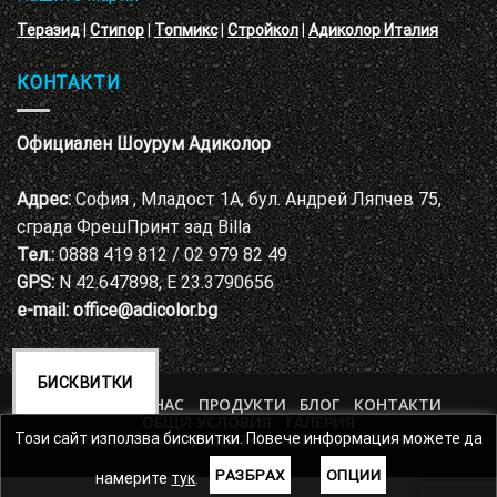
Теразид
|
Стипор
|
Топмикс
|
Стройкол
|
Адиколор Италия
КОНТАКТИ
Официален Шоурум Адиколор
Адрес:
София , Младост 1А, бул. Андрей Ляпчев 75,
сграда ФрешПринт зад Billa
Тел.:
0888 419 812 / 02 979 82 49
GPS:
N 42.647898, E 23.3790656
e-mail:
office@adicolor.bg
БИСКВИТКИ
НАЧАЛО
ЗА НАС
ПРОДУКТИ
БЛОГ
КОНТАКТИ
ОБЩИ УСЛОВИЯ
ГАЛЕРИЯ
ПОЛИТИКА ЗА ЗАЩИТА НА ЛИЧНИТЕ ДАННИ
Този сайт използва бисквитки. Повече информация можете да
РАЗБРАХ
ОПЦИИ
намерите
тук
.