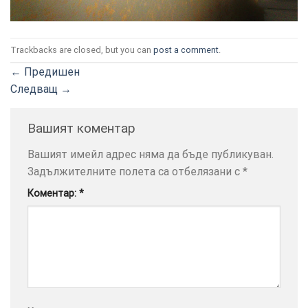
Trackbacks are closed, but you can
post a comment
.
←
Предишен
Следващ
→
ТОЗИ
×
САЙТ
ИЗПОЛЗВА
Вашият коментар
БИСКВИТКИ.
Вашият имейл адрес няма да бъде публикуван.
ПОВЕЧЕ
Задължителните полета са отбелязани с
*
ИНФОРМАЦИЯ
МОЖЕТЕ
Коментар:
*
ДА
НАМЕРИТЕ
ТУК.
УСЛУГИ
ОПЦИИ