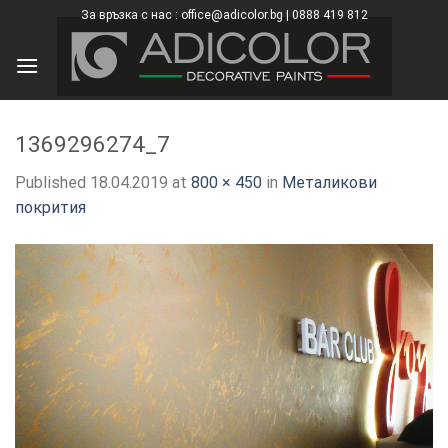
Skip
За връзка с нас : office@adicolor.bg | 0888 419 812
×
to
content
1369296274_7
Published
18.04.2019
at
800 × 450
in
Металикови
покрития