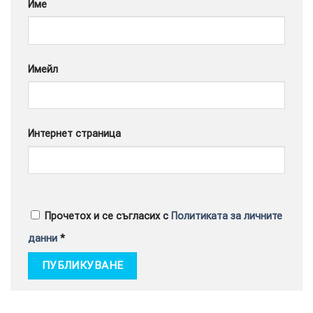
Име
Google
Имейл
Интернет страница
Прочетох и се съгласих с
Политиката за личните
данни
*