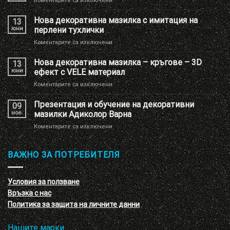
Коментарите са изключени
Ново
брандиране
Нова декоративна мазилка с имитация на
13
на
юни
перлени тухлички
Шоу
за
Коментарите са изключени
РУМ
Нова
Адиколор
декоративна
Нова декоративна мазилка – кръгове – 3D
13
мазилка
юни
ефект с VELE материал
с
за
Коментарите са изключени
имитация
Нова
на
декоративна
Презентация и обучение на декоративни
перлени
09
мазилка
тухлички
ное.
мазилки Адиколор Варна
–
за
Коментарите са изключени
кръгове
Презентация
–
и
3D
обучение
ВАЖНО ЗА ПОТРЕБИТЕЛЯ
ефект
на
с
декоративни
VELE
мазилки
материал
Условия за ползване
Адиколор
Връзка с нас
Варна
Политика за защита на личните данни
Нашите марки