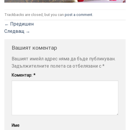
Trackbacks are closed, but you can
post a comment
.
←
Предишен
Следващ
→
ТОЗИ
×
САЙТ
Вашият коментар
ИЗПОЛЗВА
БИСКВИТКИ.
Вашият имейл адрес няма да бъде публикуван.
ПОВЕЧЕ
Задължителните полета са отбелязани с
*
ИНФОРМАЦИЯ
Коментар:
*
МОЖЕТЕ
ДА
НАМЕРИТЕ
ТУК.
УСЛУГИ
ОПЦИИ
Име