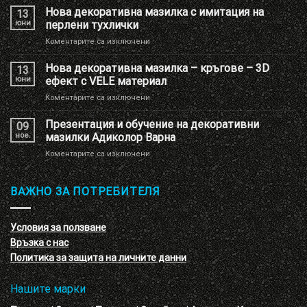
брандиране
Нова декоративна мазилка с имитация на
13
на
юни
перлени тухлички
Шоу
за
Коментарите са изключени
РУМ
Нова
Адиколор
декоративна
Нова декоративна мазилка – кръгове – 3D
13
мазилка
юни
ефект с VELE материал
с
за
Коментарите са изключени
имитация
Нова
на
декоративна
Презентация и обучение на декоративни
перлени
09
мазилка
тухлички
ное.
мазилки Адиколор Варна
–
за
Коментарите са изключени
кръгове
Презентация
–
и
3D
обучение
ВАЖНО ЗА ПОТРЕБИТЕЛЯ
ефект
на
с
декоративни
VELE
мазилки
материал
Условия за ползване
Адиколор
Връзка с нас
Варна
Политика за защита на личните данни
Нашите марки