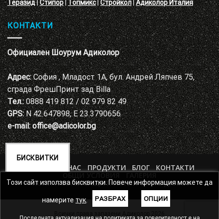
Теразид
|
Стипор
|
Топмикс
|
Стройкол
|
Адиколор Италия
КОНТАКТИ
Официален Шоурум Адиколор
Адрес:
София , Младост 1А, бул. Андрей Ляпчев 75,
сграда ФрешПринт зад Billa
Тел.:
0888 419 812 / 02 979 82 49
GPS:
N 42.647898, E 23.3790656
e-mail:
office@adicolor.bg
БИСКВИТКИ
НАЧАЛО
ЗА НАС
ПРОДУКТИ
БЛОГ
КОНТАКТИ
ОБЩИ УСЛОВИЯ
ГАЛЕРИЯ
ПОЛИТИКА ЗА ЗАЩИТА НА ЛИЧНИТЕ ДАННИ
Този сайт използва бисквитки. Повече информация можете да
РАЗБРАХ
ОПЦИИ
намерите
тук
.
Всички права запазени Адиколор 2026
Последната актуализация на политиката за поверителност е на