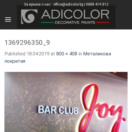
Skip
За връзка с нас : office@adicolor.bg | 0888 419 812
×
to
content
1369296350_9
Published
18.04.2019
at
800 × 408
in
Металикови
покрития