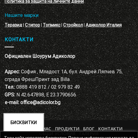
Политика за защита на личните данни
Нашите марки
Теразид
|
Стипор
|
Топмикс
|
Стройкол
|
Адиколор Италия
КОНТАКТИ
Официален Шоурум Адиколор
Адрес:
София , Младост 1А, бул. Андрей Ляпчев 75,
сграда ФрешПринт зад Billa
Тел.:
0888 419 812 / 02 979 82 49
GPS:
N 42.647898, E 23.3790656
e-mail:
office@adicolor.bg
БИСКВИТКИ
НАЧАЛО
ЗА НАС
ПРОДУКТИ
БЛОГ
КОНТАКТИ
ОБЩИ УСЛОВИЯ
ГАЛЕРИЯ