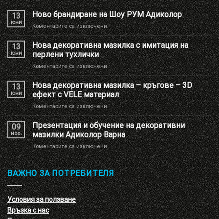
Ново брандиране на Шоу РУМ Адиколор
13
юни
за
Коментарите са изключени
Ново
брандиране
Нова декоративна мазилка с имитация на
13
на
юни
перлени тухлички
Шоу
за
Коментарите са изключени
РУМ
Нова
Адиколор
декоративна
Нова декоративна мазилка – кръгове – 3D
13
мазилка
юни
ефект с VELE материал
с
за
Коментарите са изключени
имитация
Нова
на
декоративна
Презентация и обучение на декоративни
перлени
09
мазилка
тухлички
ное.
мазилки Адиколор Варна
–
за
Коментарите са изключени
кръгове
Презентация
–
и
3D
обучение
ВАЖНО ЗА ПОТРЕБИТЕЛЯ
ефект
на
с
декоративни
VELE
мазилки
материал
Условия за ползване
Адиколор
Връзка с нас
Варна