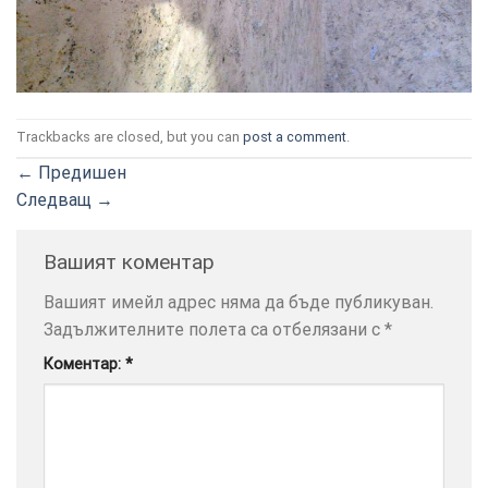
Trackbacks are closed, but you can
post a comment
.
ТОЗИ
×
←
Предишен
САЙТ
Следващ
→
ИЗПОЛЗВА
БИСКВИТКИ.
ПОВЕЧЕ
Вашият коментар
ИНФОРМАЦИЯ
Вашият имейл адрес няма да бъде публикуван.
МОЖЕТЕ
Задължителните полета са отбелязани с
*
ДА
НАМЕРИТЕ
Коментар:
*
ТУК.
УСЛУГИ
ОПЦИИ