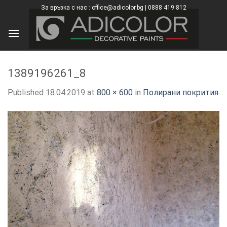
Skip
За връзка с нас : office@adicolor.bg | 0888 419 812
×
to
content
1389196261_8
Published
18.04.2019
at
800 × 600
in
Полирани покрития