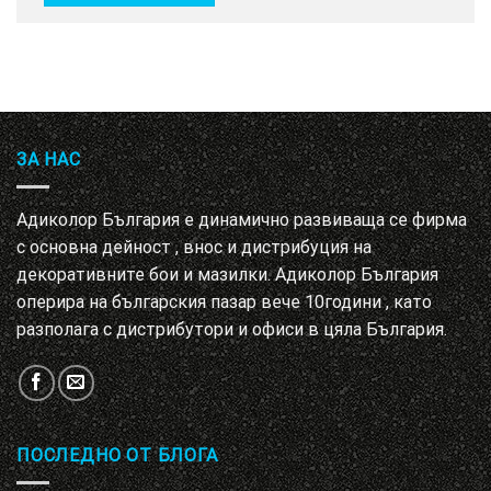
ЗА НАС
Адиколор България е динамично развиваща се фирма
с основна дейност , внос и дистрибуция на
декоративните бои и мазилки. Адиколор България
оперира на българския пазар вече 10години , като
разполага с дистрибутори и офиси в цяла България.
ПОСЛЕДНО ОТ БЛОГА