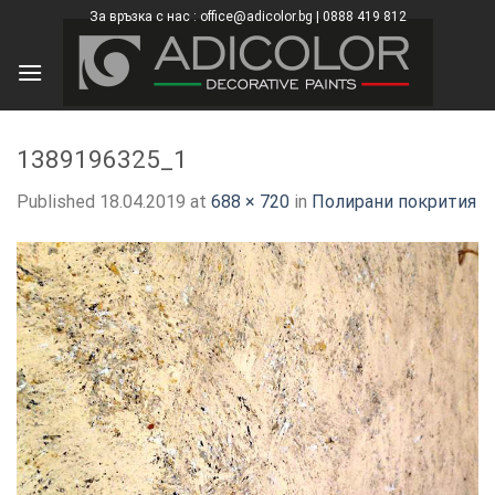
Skip
За връзка с нас : office@adicolor.bg | 0888 419 812
×
to
content
1389196325_1
Published
18.04.2019
at
688 × 720
in
Полирани покрития