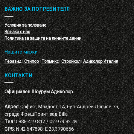
и
3D
обучение
ВАЖНО ЗА ПОТРЕБИТЕЛЯ
ефект
на
с
декоративни
VELE
мазилки
материал
Условия за ползване
Адиколор
Връзка с нас
Варна
Политика за защита на личните данни
Нашите марки
Теразид
|
Стипор
|
Топмикс
|
Стройкол
|
Адиколор Италия
КОНТАКТИ
Официален Шоурум Адиколор
Адрес:
София , Младост 1А, бул. Андрей Ляпчев 75,
сграда ФрешПринт зад Billa
Тел.:
0888 419 812 / 02 979 82 49
GPS:
N 42.647898, E 23.3790656