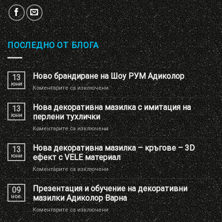
ПОСЛЕДНО ОТ БЛОГА
Ново брандиране на Шоу РУМ Адиколор
13
юни
за
Коментарите са изключени
Ново
брандиране
Нова декоративна мазилка с имитация на
13
на
юни
перлени тухлички
Шоу
за
Коментарите са изключени
РУМ
Нова
Адиколор
декоративна
Нова декоративна мазилка – кръгове – 3D
13
мазилка
юни
ефект с VELE материал
с
за
Коментарите са изключени
имитация
Нова
на
декоративна
Презентация и обучение на декоративни
перлени
09
мазилка
тухлички
ное.
мазилки Адиколор Варна
–
за
Коментарите са изключени
кръгове
Презентация
–