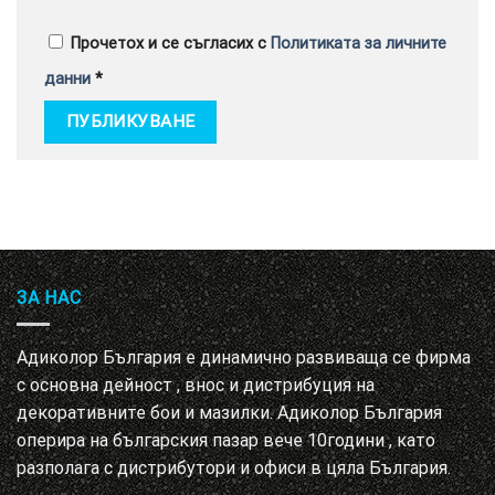
Прочетох и се съгласих с
Политиката за личните
данни
*
ЗА НАС
Адиколор България е динамично развиваща се фирма
с основна дейност , внос и дистрибуция на
декоративните бои и мазилки. Адиколор България
оперира на българския пазар вече 10години , като
разполага с дистрибутори и офиси в цяла България.