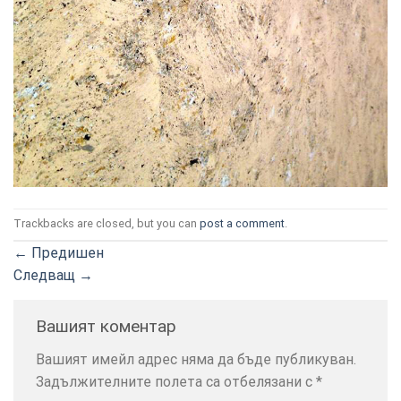
ТОЗИ
×
САЙТ
ИЗПОЛЗВА
БИСКВИТКИ.
Trackbacks are closed, but you can
post a comment
.
ПОВЕЧЕ
←
Предишен
ИНФОРМАЦИЯ
Следващ
→
МОЖЕТЕ
ДА
НАМЕРИТЕ
Вашият коментар
ТУК.
Вашият имейл адрес няма да бъде публикуван.
Задължителните полета са отбелязани с
*
УСЛУГИ
ОПЦИИ