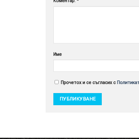
Коментар:
*
Име
Прочетох и се съгласих с
Политикат