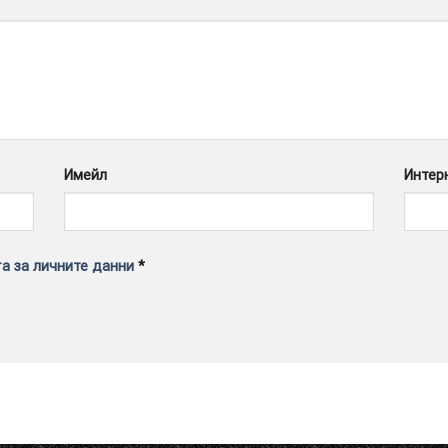
Имейл
Интер
а за личните данни
*