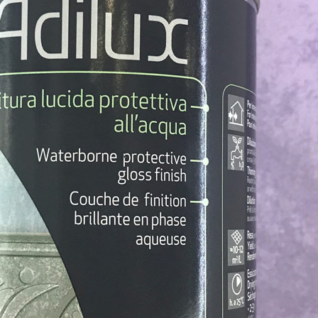
ИТКИ.
×
ТЕ ДА