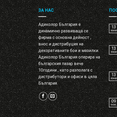
ЗА НАС
ПО
Адиколор България е
13
динамично развиваща се
юни
фирма с основна дейност ,
внос и дистрибуция на
13
декоративните бои и мазилки.
юни
Адиколор България оперира на
българския пазар вече
10години , като разполага с
13
дистрибутори и офиси в цяла
юни
България.
09
ное.