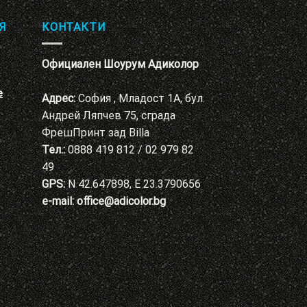
Я
КОНТАКТИ
Официален Шоурум Адиколор
е
Адрес:
София , Младост 1А, бул.
Андрей Ляпчев 75, сграда
ФрешПринт зад Billa
Тел.:
0888 419 812 / 02 979 82
49
GPS:
N 42.647898, E 23.3790656
e-mail:
office@adicolor.bg