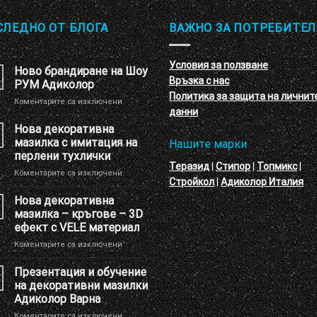
СЛЕДНО ОТ БЛОГА
ВАЖНО ЗА ПОТРЕБИТЕЛ
Условия за ползване
Ново брандиране на Шоу
Връзка с нас
РУМ Адиколор
Политика за защита на личнит
за
Коментарите са изключени
данни
Ново
брандиране
Нова декоративна
на
мазилка с имитация на
Нашите марки
Шоу
перлени тухлички
РУМ
Теразид
|
Стипор
|
Топмикс
|
за
Коментарите са изключени
Адиколор
Стройкол
|
Адиколор Италия
Нова
декоративна
Нова декоративна
мазилка
мазилка – кръгове – 3D
с
ефект с VELE материал
имитация
за
Коментарите са изключени
на
Нова
перлени
декоративна
тухлички
Презентация и обучение
мазилка
на декоративни мазилки
–
Адиколор Варна
кръгове
за
Коментарите са изключени
–