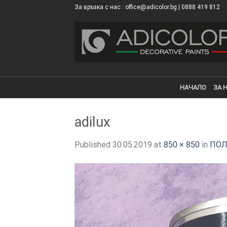
Skip
За връзка с нас : office@adicolor.bg | 0888 419 812
×
to
content
НАЧАЛО
ЗА 
adilux
Published
30.05.2019
at
850 × 850
in
ПОЛ