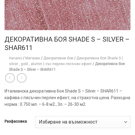
ДЕКОРАТИВНА БОЯ SHADE S – SILVER –
SHAR611
Начало
/
Магазин
/
Декоративни бои
/
Декоративна боя Shade S (
silver , gold , alumin ) със перлен пясъчен ефект
/
Декоративна боя
Shade S – Silver – SHAR611
Италианска декоративна боя Shade S – Silver – SHAR611 –
кафява с пясъчен перлен ефект, на страхотна цена. Разходна
норма : 0.750 мл. – 6-8 м2., 3л. – 26-30 м2.
ТОЗИ
×
САЙТ
Разфасовка
ИЗПОЛЗВА
БИСКВИТКИ.