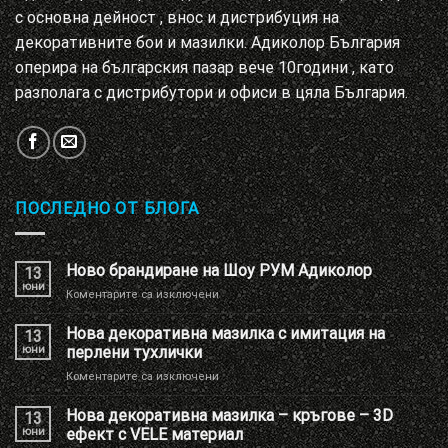
с основна дейност , внос и дистрибуция на
декоративните бои и мазилки. Адиколор България
оперира на българския пазар вече 10години , като
разполага с дистрибутори и офиси в цяла България.
ПОСЛЕДНО ОТ БЛОГА
Ново брандиране на Шоу РУМ Адиколор
13
юни
за
Коментарите са изключени
Ново
брандиране
Нова декоративна мазилка с имитация на
13
на
юни
перлени тухлички
Шоу
за
Коментарите са изключени
РУМ
Нова
Адиколор
декоративна
Нова декоративна мазилка – кръгове – 3D
13
мазилка
юни
ефект с VELE материал
с