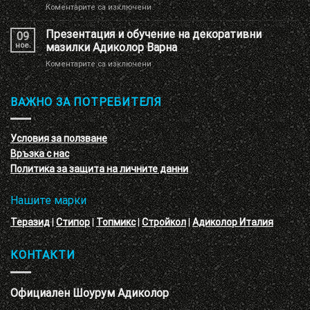
за
Коментарите са изключени
имитация
Нова
на
декоративна
Презентация и обучение на декоративни
перлени
09
мазилка
тухлички
ное.
мазилки Адиколор Варна
–
за
Коментарите са изключени
кръгове
Презентация
–
и
3D
обучение
ВАЖНО ЗА ПОТРЕБИТЕЛЯ
ефект
на
с
декоративни
VELE
мазилки
материал
Условия за ползване
Адиколор
Връзка с нас
Варна
Политика за защита на личните данни
Нашите марки
Теразид
|
Стипор
|
Топмикс
|
Стройкол
|
Адиколор Италия
КОНТАКТИ
Официален Шоурум Адиколор