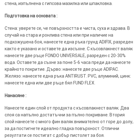
стена, изпълнена с гипсова мазилка или шпакловка.
Подготовка на основата :
Стена: уверете се, че повърхността е чиста, суха и здрава. В
случай на стара и ронлива стена или при наличие на
подкожушена боя, нанесете една ръка грунд ADIFIX, разреден
както е указано и оставете да изсъхне. С късовлакнест валяк
нанесете две ръце FONDO UNIVERSALE, разреден с 20-30%
вода. Оставете да съхне за поне 5-6 часа преди да нанесете
крайното покритие. Дърво: нанесете две ръце ADIPAC.
Желязо: нанесете една ръка ANTIRUST. PVC, алуминий, цинк:
нанесете една или две ръце бял FUND FLEX.
Нанасяне :
Нанесете един слой от продукта с късовлакнест валяк. Два
слоя са напълно достатъчни за пълно покриване. Втория
слой нанесете с много фин валяк внимателно от горе до долу,
за да постигнете идеално гладка повърхност. Отлични
резултати се постигат с добър пистолет за боя.