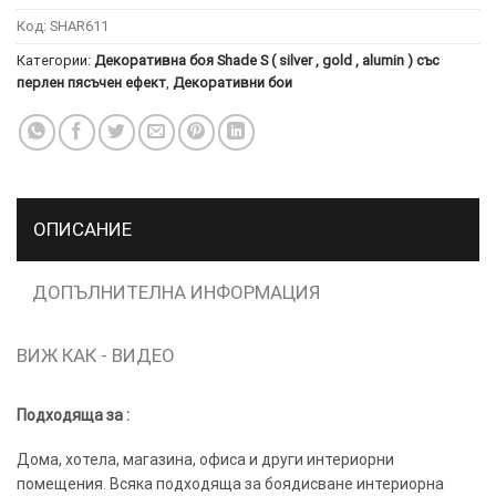
ПОВЕЧЕ
Код:
SHAR611
ИНФОРМАЦИЯ
Категории:
Декоративна боя Shade S ( silver , gold , alumin ) със
МОЖЕТЕ
перлен пясъчен ефект
,
Декоративни бои
ДА
НАМЕРИТЕ
ТУК.
УСЛУГИ
ОПЦИИ
ОПИСАНИЕ
Google
ДОПЪЛНИТЕЛНА ИНФОРМАЦИЯ
ВИЖ КАК - ВИДЕО
Подходяща за :
Дома, хотела, магазина, офиса и други интериорни
помещения. Всяка подходяща за боядисване интериорна