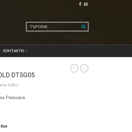
Търсене
за:
КОНТАКТИ
OLD DTSG05
lver Gold
/
аза. Разходна
 бои