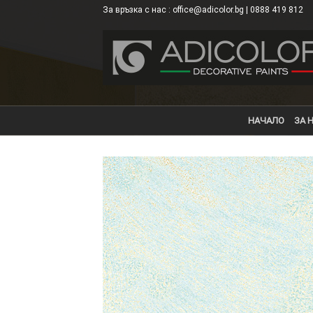
Skip
За връзка с нас : office@adicolor.bg | 0888 419 812
×
to
content
НАЧАЛО
ЗА 