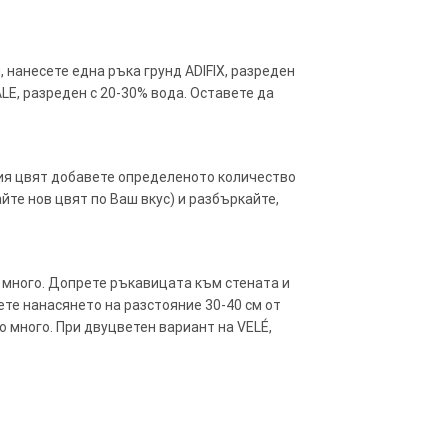
, нанесете една ръка грунд ADIFIX, разреден
LE, разреден с 20-30% вода. Оставете да
ния цвят добавете определеното количество
йте нов цвят по Ваш вкус) и разбъркайте,
 много. Допрете ръкавицата към стената и
те нанасянето на разстояние 30-40 см от
о много. При двуцветен вариант на VELÉ,