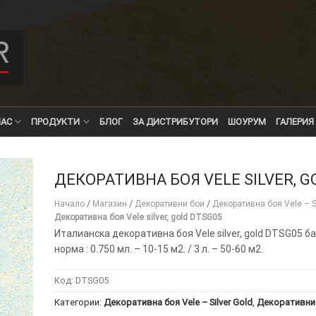
НАС
ПРОДУКТИ
БЛОГ
ЗА ДИСТРИБУТОРИ
ШОУРУМ
ГАЛЕРИЯ
ДЕКОРАТИВНА БОЯ VELE SILVER, G
Начало
/
Магазин
/
Декоративни бои
/
Декоративна боя Vele – Si
Декоративна боя Vele silver, gold DTSG05
Италианска декоративна боя Vele silver, gold DTSG05 б
норма : 0.750 мл. – 10-15 м2. / 3 л. – 50-60 м2.
Код:
DTSG05
Категории:
Декоративна боя Vele – Silver Gold
,
Декоративни