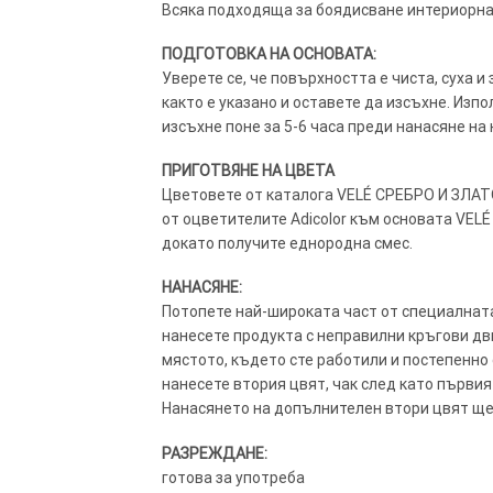
Всяка подходяща за боядисване интериорна 
ПОДГОТОВКА НА ОСНОВАТА:
Уверете се, че повърхността е чиста, суха и
както е указано и оставете да изсъхне. Изп
изсъхне поне за 5-6 часа преди нанасяне на
ПРИГОТВЯНЕ НА ЦВЕТА
Цветовете от каталога VELÉ СРЕБРО И ЗЛАТО
от оцветителите Adicolor към основата VELÉ
докато получите еднородна смес.
НАНАСЯНЕ:
Потопете най-широката част от специалната
нанесете продукта с неправилни кръгови дв
мястото, където сте работили и постепенно 
нанесете втория цвят, чак след като първия
Нанасянето на допълнителен втори цвят ще
РАЗРЕЖДАНЕ:
готова за употреба