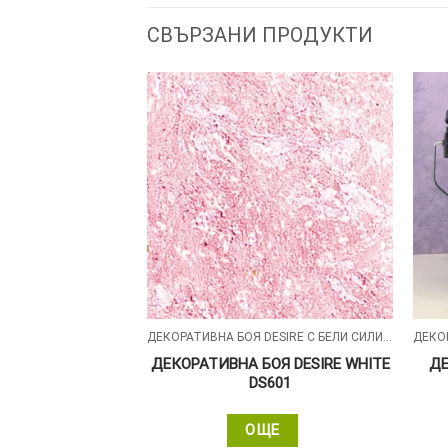
СВЪРЗАНИ ПРОДУКТИ
ДЕКОРАТИВНА БОЯ SHADE S ( SILVER , GOLD , ALUMIN ) СЪС ПЕРЛЕН ПЯСЪЧЕН ЕФЕКТ
ДЕКОРАТИВНА БОЯ DESIRE С БЕЛИ СИЛИКОНОВИ ЧАСТИЦИ
БОЯ SHADE S –
ДЕКОРАТИВНА БОЯ DESIRE WHITE
ДЕ
– SHAR603
DS601
ЩЕ
ОЩЕ