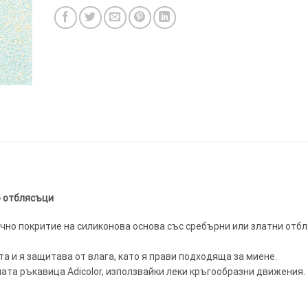
ИТКИ.
×
ТЕ ДА
о отблясъци
чно покритие на силиконова основа със сребърни или златни отб
а и я защитава от влага, като я прави подходяща за миене.
ната ръкавица Adicolor, използвайки леки кръгообразни движения.