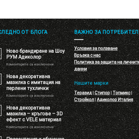
СЛЕДНО ОТ БЛОГА
ВАЖНО ЗА ПОТРЕБИТЕЛ
Условия за ползване
Ново брандиране на Шоу
Връзка с нас
РУМ Адиколор
Политика за защита на личнит
за
Коментарите са изключени
данни
Ново
брандиране
Нова декоративна
на
мазилка с имитация на
Нашите марки
Шоу
перлени тухлички
РУМ
Теразид
|
Стипор
|
Топмикс
|
за
Коментарите са изключени
Адиколор
Стройкол
|
Адиколор Италия
Нова
декоративна
Нова декоративна
мазилка
мазилка – кръгове – 3D
с
ефект с VELE материал
имитация
за
Коментарите са изключени
на
Нова
перлени
декоративна
тухлички