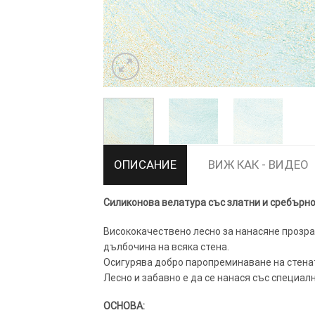
ТОЗИ САЙТ ИЗПОЛЗВА БИСКВ
ПОВЕЧЕ ИНФОРМАЦИЯ МОЖЕ
ОПИСАНИЕ
ВИЖ КАК - ВИДЕО
НАМЕРИТЕ ТУК.
Силиконова велатура със златни и сребърн
УСЛУГИ
ОПЦИИ
Висококачествено лесно за нанасяне прозра
дълбочина на всяка стена.
Google
Осигурява добро паропреминаване на стенат
Лесно и забавно е да се нанася със специал
ОСНОВА: