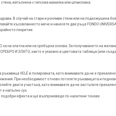
стена, изпълнена с гипсова мазилка или шпакловка.
 здрава. В случай на стари и ронливи стени или на подкожушена боя
олзвайте късовлакнесто мече и нанесете две ръце FONDO UNIVERSA
 крайното покритие.
 са на златна или на сребърна основа. За получаването на жела
 СРЕБРО И ЗЛАТО, както е указано в цветовата таблица (или създа
 ръкавица VELÉ в полировката, като внимавате да не е прекалено
ижения. При необходимост отново потопете ръкавицата и поднове
слейте двата участъка, като внимавате да не застъпите прекален
т е напълно сух.
 подобри ефекта и ще възпроизведе по-наситени тонове.