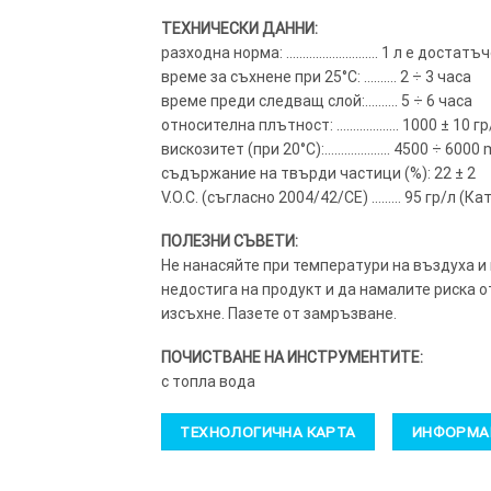
ТЕХНИЧЕСКИ ДАННИ:
разходна норма: ………………………. 1 л е достатъче
време за съхнене при 25°C: ………. 2 ÷ 3 часа
време преди следващ слой:………. 5 ÷ 6 часа
относителна плътност: ………………. 1000 ± 10 гр
вискозитет (при 20°C):……………….. 4500 ÷ 6000 
съдържание на твърди частици (%): 22 ± 2
V.O.C. (съгласно 2004/42/CE) ……… 95 гр/л (Ка
ПОЛЕЗНИ СЪВЕТИ:
Не нанасяйте при температури на въздуха и
недостига на продукт и да намалите риска о
изсъхне. Пазете от замръзване.
ПОЧИСТВАНЕ НА ИНСТРУМЕНТИТЕ:
с топла вода
ТЕХНОЛОГИЧНА КАРТА
ИНФОРМАЦ