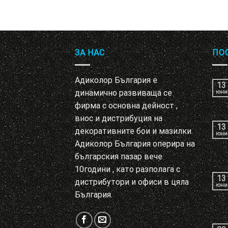
ЗА НАС
ПО
Адиколор България е
13
динамично развиваща се
юни
фирма с основна дейност ,
внос и дистрибуция на
13
декоративните бои и мазилки.
юни
Адиколор България оперира на
българския пазар вече
10години , като разполага с
13
дистрибутори и офиси в цяла
юни
България.