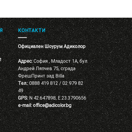
Я
КОНТАКТИ
Официален Шоурум Адиколор
е
Адрес:
София , Младост 1А, бул.
Андрей Ляпчев 75, сграда
ФрешПринт зад Billa
Тел.:
0888 419 812 / 02 979 82
49
GPS:
N 42.647898, E 23.3790656
e-mail:
office@adicolor.bg