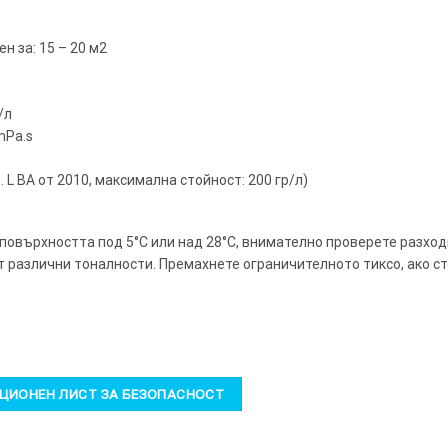
н за: 15 – 20 м2
/л
mPa.s
т. L BA от 2010, максимална стойност: 200 гр/л)
 повърхността под 5°C или над 28°C, внимателно проверете разход
т различни тоналности. Премахнете ограничителното тиксо, ако с
ИОНЕН ЛИСТ ЗА БЕЗОПАСНОСТ