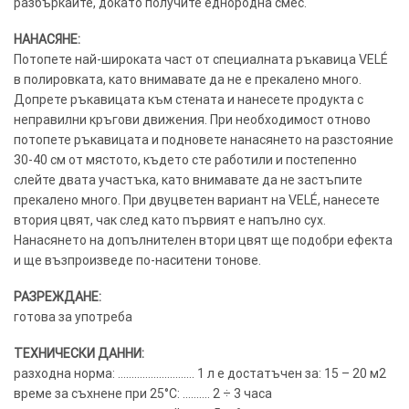
разбъркайте, докато получите еднородна смес.
НАНАСЯНЕ:
Потопете най-широката част от специалната ръкавица VELÉ
в полировката, като внимавате да не е прекалено много.
Допрете ръкавицата към стената и нанесете продукта с
неправилни кръгови движения. При необходимост отново
потопете ръкавицата и подновете нанасянето на разстояние
30-40 см от мястото, където сте работили и постепенно
слейте двата участъка, като внимавате да не застъпите
прекалено много. При двуцветен вариант на VELÉ, нанесете
втория цвят, чак след като първият е напълно сух.
Нанасянето на допълнителен втори цвят ще подобри ефекта
и ще възпроизведе по-наситени тонове.
РАЗРЕЖДАНЕ:
готова за употреба
ТЕХНИЧЕСКИ ДАННИ:
разходна норма: ………………………. 1 л е достатъчен за: 15 – 20 м2
време за съхнене при 25°C: ………. 2 ÷ 3 часа