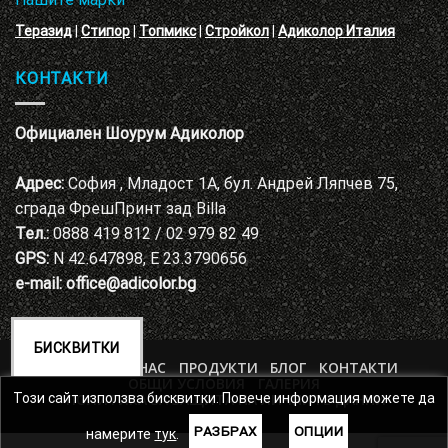
Теразид
|
Стипор
|
Топмикс
|
Стройкол
|
Адиколор Италия
КОНТАКТИ
Официален Шоурум Адиколор
Адрес:
София , Младост 1А, бул. Андрей Ляпчев 75,
сграда ФрешПринт зад Billa
Тел.:
0888 419 812 / 02 979 82 49
GPS:
N 42.647898, E 23.3790656
e-mail:
office@adicolor.bg
БИСКВИТКИ
НАЧАЛО
ЗА НАС
ПРОДУКТИ
БЛОГ
КОНТАКТИ
ОБЩИ УСЛОВИЯ
ГАЛЕРИЯ
ПОЛИТИКА ЗА ЗАЩИТА НА ЛИЧНИТЕ ДАННИ
Този сайт използва бисквитки. Повече информация можете да
РАЗБРАХ
ОПЦИИ
намерите
тук
.