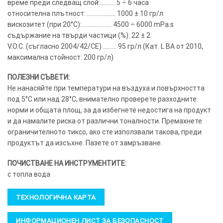
време преди следващ слой:………. 5 ÷ 6 часа
относителна плътност: ………………. 1000 ± 10 гр/л
вискозитет (при 20°C):……………….. 4500 ÷ 6000 mPa.s
съдържание на твърди частици (%): 22 ± 2
V.O.C. (съгласно 2004/42/CE) ……… 95 гр/л (Кат. L BA от 2010,
максимална стойност: 200 гр/л)
ПОЛЕЗНИ СЪВЕТИ:
Не нанасяйте при температури на въздуха и повърхността
под 5°C или над 28°C, внимателно проверете разходните
норми и общата площ, за да избегнете недостига на продукт
и да намалите риска от различни тоналности. Премахнете
ограничителното тиксо, ако сте използвали такова, преди
продуктът да изсъхне. Пазете от замръзване.
ПОЧИСТВАНЕ НА ИНСТРУМЕНТИТЕ:
с топла вода
ТЕХНОЛОГИЧНА КАРТА
ИНФОРМАЦИОНЕН ЛИСТ ЗА БЕЗОПАСНОСТ