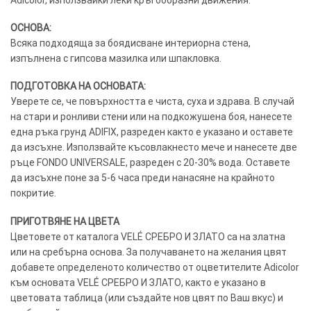
Adicolor, използвайки леки кръгообразни движения.
ОСНОВА:
Всяка подходяща за боядисване интериорна стена,
изпълнена с гипсова мазилка или шпакловка.
ПОДГОТОВКА НА ОСНОВАТА:
Уверете се, че повърхността е чиста, суха и здрава. В случай
на стари и ронливи стени или на подкожушена боя, нанесете
една ръка грунд ADIFIX, разреден както е указано и оставете
да изсъхне. Използвайте късовлакнесто мече и нанесете две
ръце FONDO UNIVERSALE, разреден с 20-30% вода. Оставете
да изсъхне поне за 5-6 часа преди нанасяне на крайното
покритие.
ПРИГОТВЯНЕ НА ЦВЕТА
Цветовете от каталога VELÉ СРЕБРО И ЗЛАТО са на златна
или на сребърна основа. За получаването на желания цвят
добавете определеното количество от оцветителите Adicolor
към основата VELÉ СРЕБРО И ЗЛАТО, както е указано в
цветовата таблица (или създайте нов цвят по Ваш вкус) и