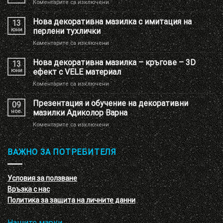
за
Коментарите са изключени
Ново
брандиране
Нова декоративна мазилка с имитация на
13
на
юни
перлени тухлички
Шоу
за
Коментарите са изключени
РУМ
Нова
Адиколор
декоративна
Нова декоративна мазилка – кръгове – 3D
13
мазилка
юни
ефект с VELE материал
с
за
Коментарите са изключени
имитация
Нова
на
декоративна
Презентация и обучение на декоративни
перлени
09
мазилка
тухлички
ное.
мазилки Адиколор Варна
–
за
Коментарите са изключени
кръгове
Презентация
–
и
3D
обучение
ВАЖНО ЗА ПОТРЕБИТЕЛЯ
ефект
на
с
декоративни
VELE
мазилки
материал
Условия за ползване
Адиколор
Връзка с нас
Варна
Политика за защита на личните данни
Нашите марки