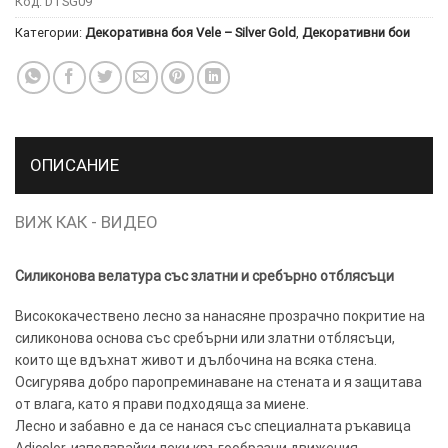
Код:
DTSG09
Категории:
Декоративна боя Vele – Silver Gold
,
Декоративни бои
ТОЗИ
×
САЙТ
ИЗПОЛЗВА
БИСКВИТКИ.
ПОВЕЧЕ
ИНФОРМАЦИЯ
ОПИСАНИЕ
МОЖЕТЕ
ДА
ВИЖ КАК - ВИДЕО
НАМЕРИТЕ
ТУК.
Силиконова велатура със златни и сребърно отблясъци
Висококачествено лесно за нанасяне прозрачно покритие на
УСЛУГИ
ОПЦИИ
силиконова основа със сребърни или златни отблясъци,
които ще вдъхнат живот и дълбочина на всяка стена.
Google
Осигурява добро паропреминаване на стената и я защитава
от влага, като я прави подходяща за миене.
Лесно и забавно е да се нанася със специалната ръкавица