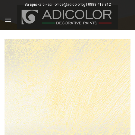
Skip
За връзка с нас : office@adicolor.bg | 0888 419 812
×
to
content