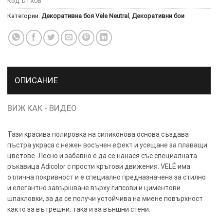
Код:
DTX08
ТОЗИ
Категории:
Декоративна боя Vele Neutral
,
Декоративни бои
×
САЙТ
ИЗПОЛЗВА
БИСКВИТКИ.
ПОВЕЧЕ
ИНФОРМАЦИЯ
ОПИСАНИЕ
МОЖЕТЕ
ДА
ВИЖ КАК - ВИДЕО
НАМЕРИТЕ
ТУК.
Тази красива полировка на силиконова основа създава
пъстра украса с нежен восъчен ефект и усещане за плаващи
УСЛУГИ
ОПЦИИ
цветове. Лесно и забавно е да се нанася със специалната
ръкавица Adicolor с прости кръгови движения. VELÉ има
Google
отлична покривност и е специално предназначена за стилно
и елегантно завършване върху гипсови и циментови
шпакловки, за да се получи устойчива на миене повърхност
както за вътрешни, така и за външни стени.