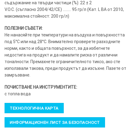
съдържание на твърди частици (%): 22 ± 2
V.O.C. (съгласно 2004/42/CE) ……… 95 гр/л (Кат. L BA от 2010,
максимална стойност: 200 гр/л)
ПОЛЕЗНИ СЪВЕТИ:
Не нанасяйте при температури на въздуха и повърхността
под 5°C или над 28°C. Внимателно проверете разходните
норми, както и общата повърхност, за да избегнете
недостига на продукт и да намалите риска от различни
тоналности. Премахнете ограничителното тиксо, ако сте
използвали такова, преди продуктът да изсъхне. Пазете от
замръзване.
ПОЧИСТВАНЕ НА ИНСТРУМЕНТИТЕ:
с топла вода
ТЕХНОЛОГИЧНА КАРТА
ИНФОРМАЦИОНЕН ЛИСТ ЗА БЕЗОПАСНОСТ