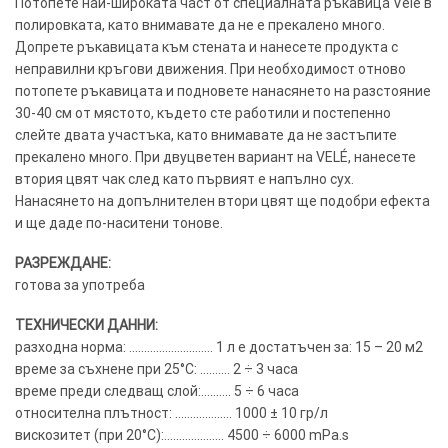
Потопете най-широката част от специалната ръкавица Velé в
полировката, като внимавате да не е прекалено много.
Допрете ръкавицата към стената и нанесете продукта с
неправилни кръгови движения. При необходимост отново
потопете ръкавицата и подновете нанасянето на разстояние
30-40 см от мястото, където сте работили и постепенно
слейте двата участъка, като внимавате да не застъпите
прекалено много. При двуцветен вариант на VELÉ, нанесете
втория цвят чак след като първият е напълно сух.
Нанасянето на допълнителен втори цвят ще подобри ефекта
и ще даде по-наситени тонове.
РАЗРЕЖДАНЕ:
готова за употреба
ТЕХНИЧЕСКИ ДАННИ:
разходна норма: ………………………. 1 л е достатъчен за: 15 – 20 м2
време за съхнене при 25°C: ………. 2 ÷ 3 часа
време преди следващ слой:………. 5 ÷ 6 часа
относителна плътност: ………………. 1000 ± 10 гр/л
вискозитет (при 20°C):……………….. 4500 ÷ 6000 mPa.s