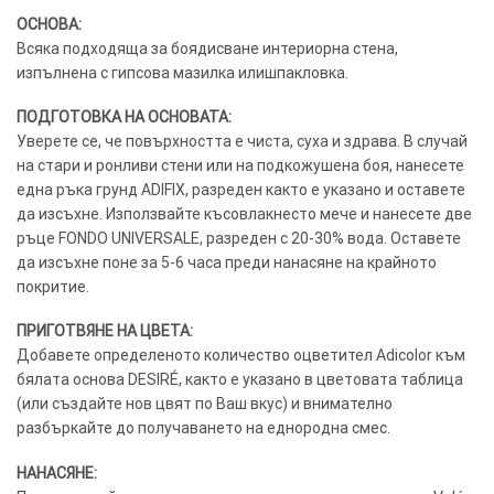
ОСНОВА:
Всяка подходяща за боядисване интериорна стена,
изпълнена с гипсова мазилка илишпакловка.
ПОДГОТОВКА НА ОСНОВАТА:
Уверете се, че повърхността е чиста, суха и здрава. В случай
на стари и ронливи стени или на подкожушена боя, нанесете
една ръка грунд ADIFIX, разреден както е указано и оставете
да изсъхне. Използвайте късовлакнесто мече и нанесете две
ръце FONDO UNIVERSALE, разреден с 20-30% вода. Оставете
да изсъхне поне за 5-6 часа преди нанасяне на крайното
покритие.
ПРИГОТВЯНЕ НА ЦВЕТА:
Добавете определеното количество оцветител Adicolor към
бялата основа DESIRÉ, както е указано в цветовата таблица
(или създайте нов цвят по Ваш вкус) и внимателно
разбъркайте до получаването на еднородна смес.
НАНАСЯНЕ: