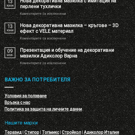
Нова декоративна мазилка с имитация на
13
на
юни
перлени тухлички
Шоу
за
Коментарите са изключени
РУМ
Нова
Адиколор
декоративна
Нова декоративна мазилка – кръгове – 3D
13
мазилка
юни
ефект с VELE материал
с
за
Коментарите са изключени
имитация
Нова
на
декоративна
Презентация и обучение на декоративни
перлени
09
мазилка
тухлички
ное.
мазилки Адиколор Варна
–
за
Коментарите са изключени
кръгове
Презентация
–
и
3D
обучение
ВАЖНО ЗА ПОТРЕБИТЕЛЯ
ефект
на
с
декоративни
VELE
мазилки
материал
Условия за ползване
Адиколор
Връзка с нас
Варна
Политика за защита на личните данни
Нашите марки
Теразид
|
Стипор
|
Топмикс
|
Стройкол
|
Адиколор Италия