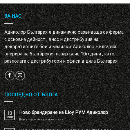
ЗА НАС
Адиколор България е динамично развиваща се фирма
с основна дейност , внос и дистрибуция на
декоративните бои и мазилки. Адиколор България
оперира на българския пазар вече 10години , като
разполага с дистрибутори и офиси в цяла България.
ПОСЛЕДНО ОТ БЛОГА
Ново брандиране на Шоу РУМ Адиколор
13
юни
за
Коментарите са изключени
Ново
брандиране