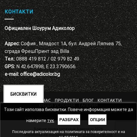
КОНТАКТИ
Официален Шоурум Адиколор
Адрес:
София , Младост 1А, бул. Андрей Ляпчев 75,
сграда ФрешПринт зад Billa
Тел.:
0888 419 812 / 02 979 82 49
GPS:
N 42.647898, E 23.3790656
e-mail:
office@adicolor.bg
БИСКВИТКИ
НАЧАЛО
ЗА НАС
ПРОДУКТИ
БЛОГ
КОНТАКТИ
ОБЩИ УСЛОВИЯ
ГАЛЕРИЯ
ПОЛИТИКА ЗА ЗАЩИТА НА ЛИЧНИТЕ ДАННИ
Този сайт използва бисквитки. Повече информация можете да
РАЗБРАХ
ОПЦИИ
намерите
тук
.
Всички права запазени Адиколор 2026
Последната актуализация на политиката за поверителност е на
Изработка на онлайн магазин от
2PWebDesign.net