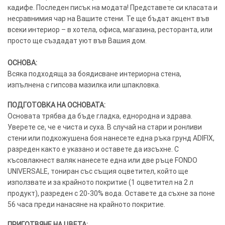
кадифе. Последен писък на модата! Представете си класата и
несравнимия чар на Вашите стени. Те ще бъдат акцент във
всеки интериор – в хотела, офиса, магазина, ресторанта, или
просто ще създадат уют във Вашия дом.
ОСНОВА:
Всяка подходяща за боядисване интериорна стена,
изпълнена с гипсова мазилка или шпакловка.
ПОДГОТОВКА НА ОСНОВАТА:
Основата трябва да бъде гладка, еднородна и здрава.
Уверете се, че е чиста и суха. В случай на стари и ронливи
стени или подкожушена боя нанесете една ръка грунд ADIFIX,
разреден както е указано и оставете да изсъхне. С
късовлакнест валяк нанесете една или две ръце FONDO
UNIVERSALE, тониран със същия оцветител, който ще
използвате и за крайното покритие (1 оцветител на 2 л
продукт), разреден с 20-30% вода. Оставете да съхне за поне
56 часа преди нанасяне на крайното покритие.
ПРИГОТВЯНЕ НА ЦВЕТА: