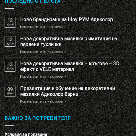
ПОСЛЕДНО ОТ БЛОГА
Ново брандиране на Шоу РУМ Адиколор
13
юни
за
Коментарите са изключени
Ново
брандиране
Нова декоративна мазилка с имитация на
13
на
юни
перлени тухлички
Шоу
за
Коментарите са изключени
РУМ
Нова
Адиколор
декоративна
Нова декоративна мазилка – кръгове – 3D
13
мазилка
юни
ефект с VELE материал
с
за
Коментарите са изключени
имитация
Нова
на
декоративна
Презентация и обучение на декоративни
перлени
09
мазилка
тухлички
ное.
мазилки Адиколор Варна
–
за
Коментарите са изключени
кръгове
Презентация
–
и
3D
обучение
ВАЖНО ЗА ПОТРЕБИТЕЛЯ
ефект
на
с
декоративни
VELE
мазилки
материал
Условия за ползване