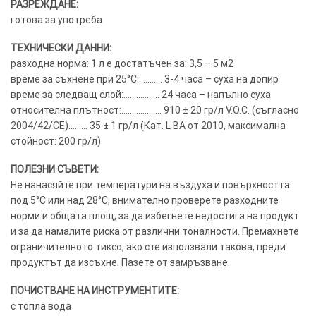
РАЗРЕЖДАНЕ:
готова за употреба
ТЕХНИЧЕСКИ ДАННИ:
разходна норма: 1 л е достатъчен за: 3,5 – 5 м2
време за съхнене при 25°C:……….. 3-4 часа – суха на допир
време за следващ слой:…………….. 24 часа – напълно суха
относителна плътност:………………. 910 ± 20 гр/л V.O.C. (съгласно
2004/42/CE)……… 35 ± 1 гр/л (Кат. L BA от 2010, максимална
стойност: 200 гр/л)
ПОЛЕЗНИ СЪВЕТИ:
Не нанасяйте при температури на въздуха и повърхността
под 5°C или над 28°C, внимателно проверете разходните
норми и общата площ, за да избегнете недостига на продукт
и за да намалите риска от различни тоналности. Премахнете
ограничителното тиксо, ако сте използвали такова, преди
продуктът да изсъхне. Пазете от замръзване.
ПОЧИСТВАНЕ НА ИНСТРУМЕНТИТЕ:
с топла вода