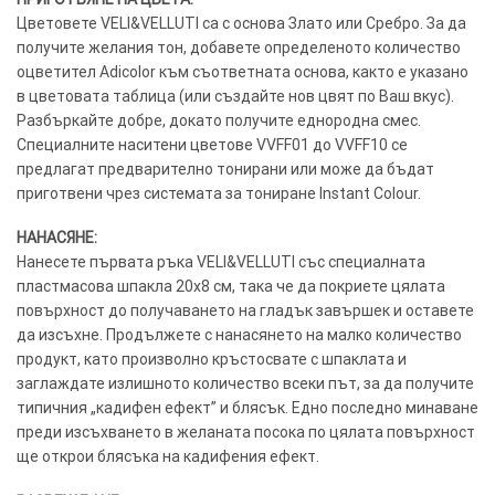
Цветовете VELI&VELLUTI са с основа Злато или Сребро. За да
получите желания тон, добавете определеното количество
оцветител Adicolor към съответната основа, както е указано
в цветовата таблица (или създайте нов цвят по Ваш вкус).
Разбъркайте добре, докато получите еднородна смес.
Специалните наситени цветове VVFF01 до VVFF10 се
предлагат предварително тонирани или може да бъдат
приготвени чрез системата за тониране Instant Colour.
НАНАСЯНЕ:
Нанесете първата ръка VELI&VELLUTI със специалната
пластмасова шпакла 20х8 см, така че да покриете цялата
повърхност до получаването на гладък завършек и оставете
да изсъхне. Продължете с нанасянето на малко количество
продукт, като произволно кръстосвате с шпаклата и
заглаждате излишното количество всеки път, за да получите
типичния „кадифен ефект” и блясък. Едно последно минаване
преди изсъхването в желаната посока по цялата повърхност
ще открои блясъка на кадифения ефект.