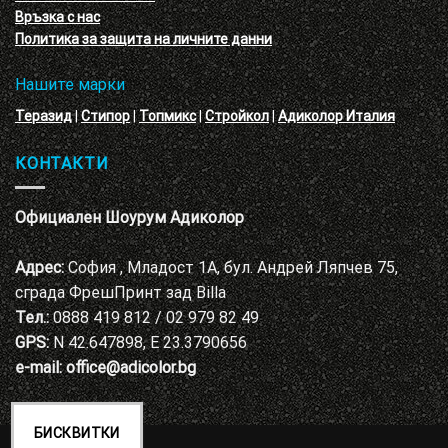
Адиколор
Връзка с нас
Варна
Политика за защита на личните данни
Нашите марки
Теразид
|
Стипор
|
Топмикс
|
Стройкол
|
Адиколор Италия
КОНТАКТИ
Официален Шоурум Адиколор
Адрес:
София , Младост 1А, бул. Андрей Ляпчев 75,
сграда ФрешПринт зад Billa
Тел.:
0888 419 812 / 02 979 82 49
GPS:
N 42.647898, E 23.3790656
e-mail:
office@adicolor.bg
БИСКВИТКИ