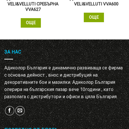
VELI&VELLUTI СРЕБЪРНА
VELI&VELLUTI VVA600
VVA627
ОЩЕ
ОЩЕ
ЗА НАС
Адиколор България е динамично развиваща се фирма
с основна дейност , внос и дистрибуция на
декоративните бои и мазилки. Адиколор България
оперира на българския пазар вече 10години , като
разполага с дистрибутори и офиси в цяла България.