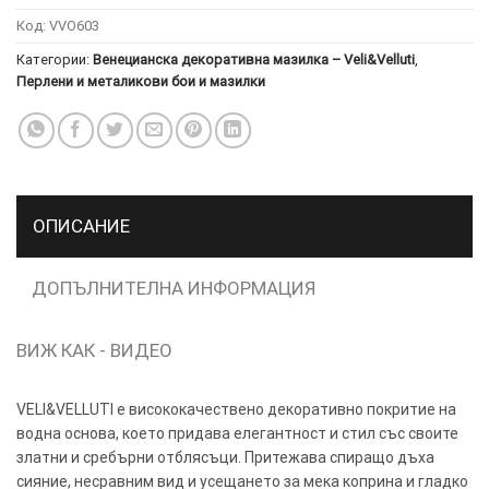
Код:
VVO603
Категории:
Венецианска декоративна мазилка – Veli&Velluti
,
ТОЗИ
×
Перлени и металикови бои и мазилки
САЙТ
ИЗПОЛЗВА
БИСКВИТКИ.
ПОВЕЧЕ
ИНФОРМАЦИЯ
МОЖЕТЕ
ОПИСАНИЕ
ДА
НАМЕРИТЕ
ДОПЪЛНИТЕЛНА ИНФОРМАЦИЯ
ТУК.
ВИЖ КАК - ВИДЕО
УСЛУГИ
ОПЦИИ
VELI&VELLUTI е висококачествено декоративно покритие на
Google
водна основа, което придава елегантност и стил със своите
златни и сребърни отблясъци. Притежава спиращо дъха
сияние, несравним вид и усещането за мека коприна и гладко