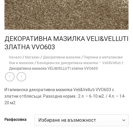
ДЕКОРАТИВНА МАЗИЛКА VELI&VELLUTI
ЗЛАТНА VVO603
Начало
/
Магазин
/
Декоративни мазилки
/
Перлени и металикови
бои и мазилки
/
Венецианска декоративна мазилка – Veli&Velluti
/
Декоративна мазилка VELI&VELLUTI златна VVO603
Италианска декоративна мазилка Veli&Velluti VVO603 с
златни отблясъци. Разходна норма : 2 л. – 6-10 м2. / 4 л. – 14-
20 м2.
Разфасовка