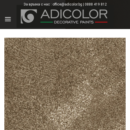
Skip
За връзка с нас : office@adicolor.bg | 0888 419 812
×
to
content