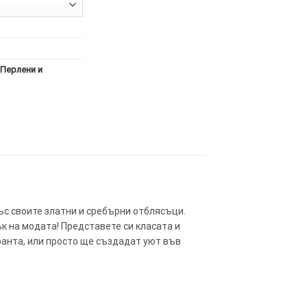
Перлени и
ъс своите златни и сребърни отблясъци.
к на модата! Представете си класата и
оранта, или просто ще създадат уют във