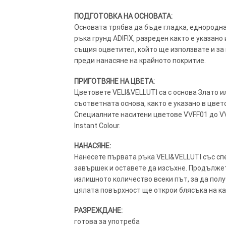
ПОДГОТОВКА НА ОСНОВАТА:
Основата трябва да бъде гладка, еднородна и
ръка грунд ADIFIX, разреден както е указан
същия оцветител, който ще използвате и за 
преди нанасяне на крайното покритие.
ПРИГОТВЯНЕ НА ЦВЕТА:
Цветовете VELI&VELLUTI са с основа Злато и
съответната основа, както е указано в цвет
Специалните наситени цветове VVFF01 до V
Instant Colour.
НАНАСЯНЕ:
Нанесете първата ръка VELI&VELLUTI със сп
завършек и оставете да изсъхне. Продължет
излишното количество всеки път, за да пол
цялата повърхност ще открои блясъка на к
РАЗРЕЖДАНЕ:
готова за употреба