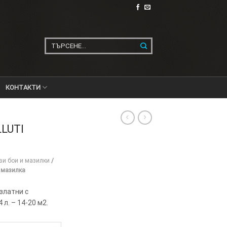
Търсене
за:
КОНТАКТИ
LUTI
ви бои и мазилки
/
 мазилка
златни с
 л. – 14-20 м2.