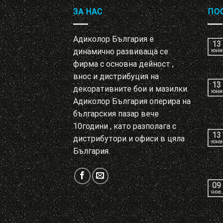
ЗА НАС
ПО
Адиколор България е
13
динамично развиваща се
юни
фирма с основна дейност ,
внос и дистрибуция на
13
декоративните бои и мазилки.
юни
Адиколор България оперира на
българския пазар вече
10години , като разполага с
13
дистрибутори и офиси в цяла
юни
България.
09
ное.