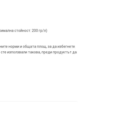
ксимална стойност: 200 гр/л)
ните норми и общата площ, за да избегнете
 сте използвали такова, преди продуктът да