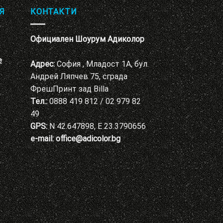
Я
КОНТАКТИ
Официален Шоурум Адиколор
е
Адрес:
София , Младост 1А, бул.
Андрей Ляпчев 75, сграда
ФрешПринт зад Billa
Тел.:
0888 419 812 / 02 979 82
49
GPS:
N 42.647898, E 23.3790656
e-mail:
office@adicolor.bg