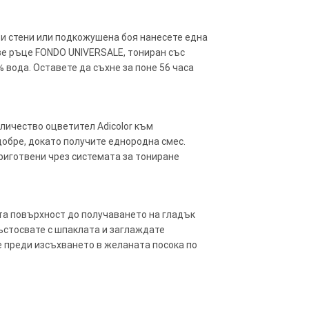
иви стени или подкожушена боя нанесете една
две ръце FONDO UNIVERSALE, тониран със
% вода. Оставете да съхне за поне 56 часа
оличество оцветител Adicolor към
добре, докато получите еднородна смес.
риготвени чрез системата за тониране
та повърхност до получаването на гладък
ъстосвате с шпаклата и заглаждате
е преди изсъхването в желаната посока по