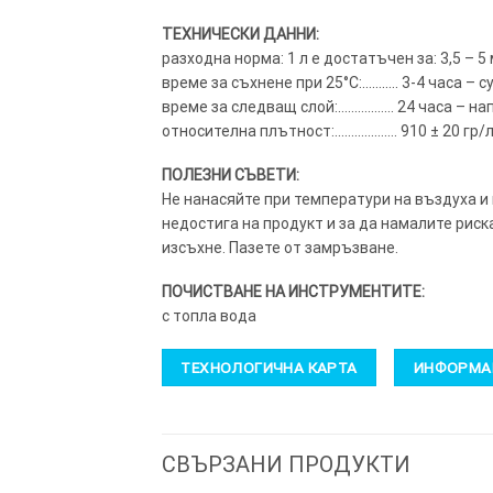
ТЕХНИЧЕСКИ ДАННИ:
разходна норма: 1 л е достатъчен за: 3,5 – 5
време за съхнене при 25°C:……….. 3-4 часа – с
време за следващ слой:…………….. 24 часа – на
относителна плътност:………………. 910 ± 20 гр/л V
ПОЛЕЗНИ СЪВЕТИ:
Не нанасяйте при температури на въздуха и
недостига на продукт и за да намалите риск
изсъхне. Пазете от замръзване.
ПОЧИСТВАНЕ НА ИНСТРУМЕНТИТЕ:
с топла вода
ТЕХНОЛОГИЧНА КАРТА
ИНФОРМАЦ
СВЪРЗАНИ ПРОДУКТИ