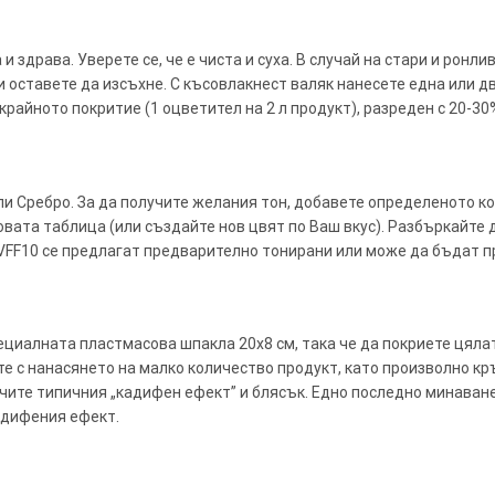
 здрава. Уверете се, че е чиста и суха. В случай на стари и ронл
о и оставете да изсъхне. С късовлакнест валяк нанесете една или 
крайното покритие (1 оцветител на 2 л продукт), разреден с 20-30
ли Сребро. За да получите желания тон, добавете определеното к
овата таблица (или създайте нов цвят по Ваш вкус). Разбъркайте 
VFF10 се предлагат предварително тонирани или може да бъдат п
ециалната пластмасова шпакла 20х8 см, така че да покриете цяла
е с нанасянето на малко количество продукт, като произволно кр
учите типичния „кадифен ефект” и блясък. Едно последно минаван
адифения ефект.