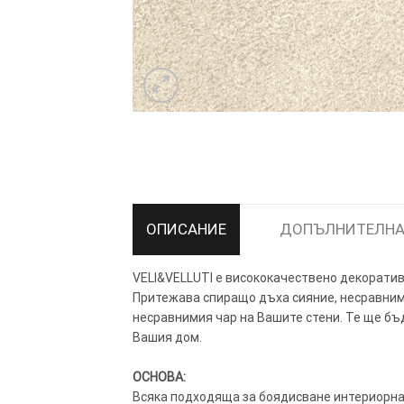
ТОЗИ САЙТ ИЗПОЛЗВА БИСКВ
ПОВЕЧЕ ИНФОРМАЦИЯ МОЖЕ
НАМЕРИТЕ ТУК.
ОПИСАНИЕ
ДОПЪЛНИТЕЛНА
УСЛУГИ
ОПЦИИ
VELI&VELLUTI е висококачествено декоратив
Притежава спиращо дъха сияние, несравним 
Google
несравнимия чар на Вашите стени. Те ще бъд
Вашия дом.
ОСНОВА:
Всяка подходяща за боядисване интериорна 