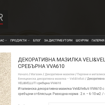
НАС
ПРОДУКТИ
БЛОГ
ЗА ДИСТРИБУТОРИ
ШОУРУМ
ГАЛЕРИЯ
ДЕКОРАТИВНА МАЗИЛКА VELI&VEL
СРЕБЪРНА VVA610
Начало
/
Магазин
/
Декоративни мазилки
/
Перлени и металико
Венецианска декоративна мазилка – Veli&Velluti
/
Декоративна
VELI&VELLUTI сребърна VVA610
Италианска декоративна мазилка Veli&Velluti VVA610 с 
сребърни отблясъци. Разходна норма : 2 л. – 6-10 м2. / 4