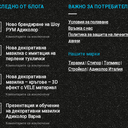
СЛЕДНО ОТ БЛОГА
ВАЖНО ЗА ПОТРЕБИТЕЛ
Условия за ползване
Ново брандиране на Шоу
Връзка с нас
РУМ Адиколор
Политика за защита на личнит
за
Коментарите са изключени
данни
Ново
брандиране
Нова декоративна
на
мазилка с имитация на
Нашите марки
Шоу
перлени тухлички
РУМ
Теразид
|
Стипор
|
Топмикс
|
за
Коментарите са изключени
Адиколор
Стройкол
|
Адиколор Италия
Нова
декоративна
Нова декоративна
мазилка
мазилка – кръгове – 3D
с
ефект с VELE материал
имитация
за
Коментарите са изключени
на
Нова
перлени
декоративна
тухлички
Презентация и обучение
мазилка
на декоративни мазилки
–
Адиколор Варна
кръгове
за
Коментарите са изключени
–
Презентация