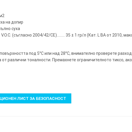
 м2
уха на допир
пълно суха
.O.C. (съгласно 2004/42/CE)……… 35 ± 1 гр/л (Кат. L BA от 2010, ма
 повърхността под 5°C или над 28°C, внимателно проверете разход
а от различни тоналности. Премахнете ограничителното тиксо, ако
ИОНЕН ЛИСТ ЗА БЕЗОПАСНОСТ