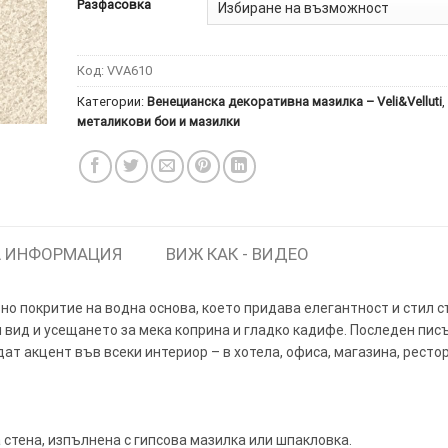
Разфасовка
Код:
VVA610
Категории:
Венецианска декоративна мазилка – Veli&Velluti
,
металикови бои и мазилки
ИТКИ.
×
ТЕ ДА
 ИНФОРМАЦИЯ
ВИЖ КАК - ВИДЕО
но покритие на водна основа, което придава елегантност и стил с
вид и усещането за мека коприна и гладко кадифе. Последен писъ
ат акцент във всеки интериор – в хотела, офиса, магазина, рест
стена, изпълнена с гипсова мазилка или шпакловка.