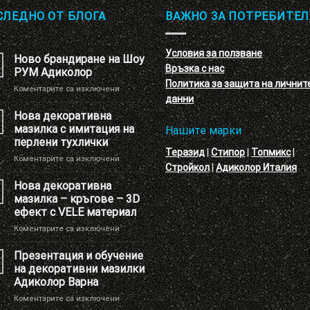
СЛЕДНО ОТ БЛОГА
ВАЖНО ЗА ПОТРЕБИТЕЛ
Условия за ползване
Ново брандиране на Шоу
Връзка с нас
РУМ Адиколор
Политика за защита на личнит
за
Коментарите са изключени
данни
Ново
брандиране
Нова декоративна
на
мазилка с имитация на
Нашите марки
Шоу
перлени тухлички
РУМ
Теразид
|
Стипор
|
Топмикс
|
за
Коментарите са изключени
Адиколор
Стройкол
|
Адиколор Италия
Нова
декоративна
Нова декоративна
мазилка
мазилка – кръгове – 3D
с
ефект с VELE материал
имитация
за
Коментарите са изключени
на
Нова
перлени
декоративна
тухлички
Презентация и обучение
мазилка
на декоративни мазилки
–
Адиколор Варна
кръгове
за
Коментарите са изключени
–
Презентация