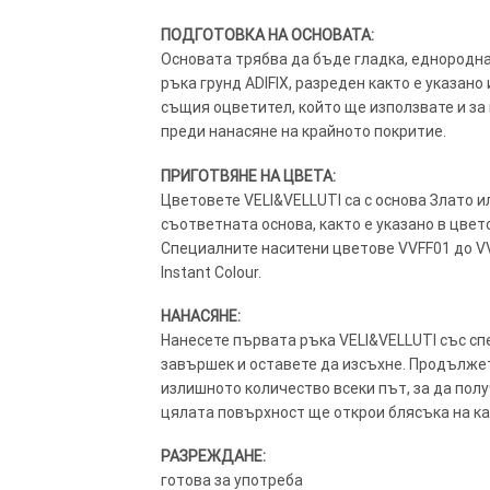
ПОДГОТОВКА НА ОСНОВАТА:
Основата трябва да бъде гладка, еднородна и
ръка грунд ADIFIX, разреден както е указан
същия оцветител, който ще използвате и за 
преди нанасяне на крайното покритие.
ПРИГОТВЯНЕ НА ЦВЕТА:
Цветовете VELI&VELLUTI са с основа Злато и
съответната основа, както е указано в цвет
Специалните наситени цветове VVFF01 до V
Instant Colour.
НАНАСЯНЕ:
Нанесете първата ръка VELI&VELLUTI със сп
завършек и оставете да изсъхне. Продължет
излишното количество всеки път, за да пол
цялата повърхност ще открои блясъка на к
РАЗРЕЖДАНЕ:
готова за употреба