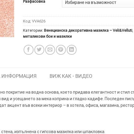
Разфасовка
Код:
VVA626
Категории:
Венецианска декоративна мазилка – Veli&Velluti
,
металикови бои и мазилки
ИТКИ.
×
ТЕ ДА
 ИНФОРМАЦИЯ
ВИЖ КАК - ВИДЕО
но покритие на водна основа, което придава елегантност и стил с
вид и усещането за мека коприна и гладко кадифе. Последен писъ
ат акцент във всеки интериор – в хотела, офиса, магазина, рест
стена, изпълнена с гипсова мазилка или шпакловка.