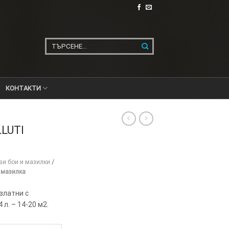
Търсене
за:
КОНТАКТИ
LUTI
ви бои и мазилки
/
 мазилка
златни с
 л. – 14-20 м2.