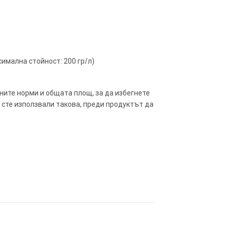
ксимална стойност: 200 гр/л)
ните норми и общата площ, за да избегнете
 сте използвали такова, преди продуктът да