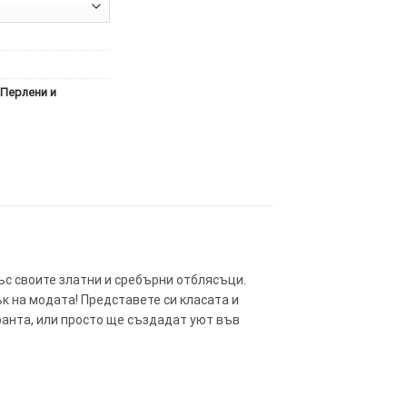
Перлени и
ъс своите златни и сребърни отблясъци.
к на модата! Представете си класата и
оранта, или просто ще създадат уют във