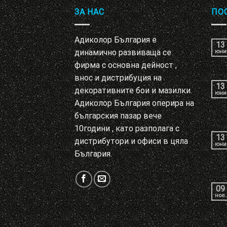
ЗА НАС
ПО
Адиколор България е
13
динамично развиваща се
юни
фирма с основна дейност ,
внос и дистрибуция на
13
декоративните бои и мазилки.
юни
Адиколор България оперира на
българския пазар вече
10години , като разполага с
13
дистрибутори и офиси в цяла
юни
България.
09
ное.