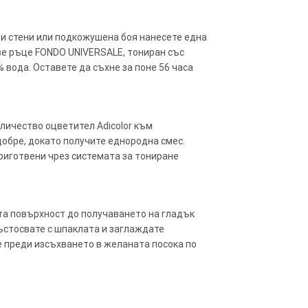
иви стени или подкожушена боя нанесете една
две ръце FONDO UNIVERSALE, тониран със
% вода. Оставете да съхне за поне 56 часа
оличество оцветител Adicolor към
добре, докато получите еднородна смес.
риготвени чрез системата за тониране
та повърхност до получаването на гладък
ъстосвате с шпаклата и заглаждате
е преди изсъхването в желаната посока по