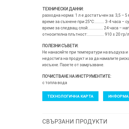
ТЕХНИЧЕСКИ ДАННИ:
разходна норма: 1 л е достатъчен за: 3,5 – 5
време за съхнене при 25°C:……….. 3-4 часа – с
време за следващ слой:…………….. 24 часа – на
относителна плътност:………………. 910 ± 20 гр/л V
ПОЛЕЗНИ СЪВЕТИ:
Не нанасяйте при температури на въздуха и
недостига на продукт и за да намалите риск
изсъхне. Пазете от замръзване.
ПОЧИСТВАНЕ НА ИНСТРУМЕНТИТЕ:
с топла вода
ТЕХНОЛОГИЧНА КАРТА
ИНФОРМАЦ
СВЪРЗАНИ ПРОДУКТИ