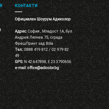
Я
КОНТАКТИ
Официален Шоурум Адиколор
е
Адрес:
София , Младост 1А, бул.
Андрей Ляпчев 75, сграда
ФрешПринт зад Billa
Тел.:
0888 419 812 / 02 979 82
49
GPS:
N 42.647898, E 23.3790656
e-mail:
office@adicolor.bg