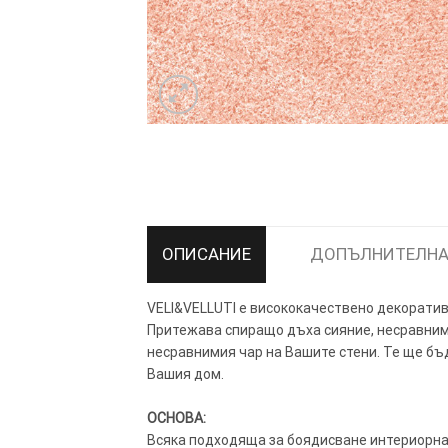
ТОЗИ САЙТ ИЗПОЛЗВА БИСКВ
ПОВЕЧЕ ИНФОРМАЦИЯ МОЖЕ
НАМЕРИТЕ ТУК.
ОПИСАНИЕ
ДОПЪЛНИТЕЛНА
УСЛУГИ
ОПЦИИ
VELI&VELLUTI е висококачествено декоратив
Притежава спиращо дъха сияние, несравним 
Google
несравнимия чар на Вашите стени. Те ще бъд
Вашия дом.
ОСНОВА:
Всяка подходяща за боядисване интериорна 