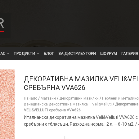
НАС
ПРОДУКТИ
БЛОГ
ЗА ДИСТРИБУТОРИ
ШОУРУМ
ГАЛЕРИЯ
ДЕКОРАТИВНА МАЗИЛКА VELI&VEL
СРЕБЪРНА VVA626
Начало
/
Магазин
/
Декоративни мазилки
/
Перлени и металико
Венецианска декоративна мазилка – Veli&Velluti
/
Декоративна
VELI&VELLUTI сребърна VVA626
Италианска декоративна мазилка Veli&Velluti VVA626 с 
сребърни отблясъци. Разходна норма : 2 л. – 6-10 м2. / 4