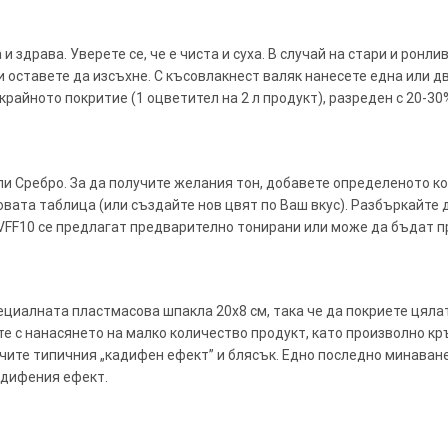
 здрава. Уверете се, че е чиста и суха. В случай на стари и ронл
о и оставете да изсъхне. С късовлакнест валяк нанесете една или 
крайното покритие (1 оцветител на 2 л продукт), разреден с 20-30
ли Сребро. За да получите желания тон, добавете определеното к
овата таблица (или създайте нов цвят по Ваш вкус). Разбъркайте 
VFF10 се предлагат предварително тонирани или може да бъдат п
ециалната пластмасова шпакла 20х8 см, така че да покриете цяла
е с нанасянето на малко количество продукт, като произволно кр
учите типичния „кадифен ефект” и блясък. Едно последно минаван
адифения ефект.