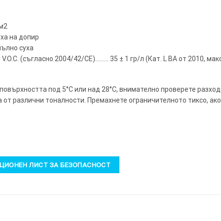
 м2
уха на допир
пълно суха
.O.C. (съгласно 2004/42/CE)……… 35 ± 1 гр/л (Кат. L BA от 2010, ма
 повърхността под 5°C или над 28°C, внимателно проверете разход
а от различни тоналности. Премахнете ограничителното тиксо, ако
ИОНЕН ЛИСТ ЗА БЕЗОПАСНОСТ