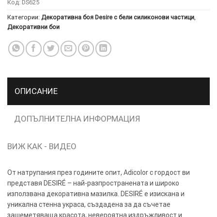
Код:
DS625
Категории:
Декоративна боя Desire с бели силиконови частици
,
ТОЗИ
×
Декоративни бои
САЙТ
ИЗПОЛЗВА
БИСКВИТКИ.
ПОВЕЧЕ
ИНФОРМАЦИЯ
ОПИСАНИЕ
МОЖЕТЕ
ДА
НАМЕРИТЕ
ДОПЪЛНИТЕЛНА ИНФОРМАЦИЯ
ТУК.
ВИЖ КАК - ВИДЕО
УСЛУГИ
ОПЦИИ
От натрупания през годините опит, Adicolor с гордост ви
Google
представя DESIRÉ – най-разпространената и широко
използвана декоративна мазилка. DESIRÉ е изискана и
уникална стенна украса, създадена за да съчетае
зашеметяваща красота, невероятна издръжливост и