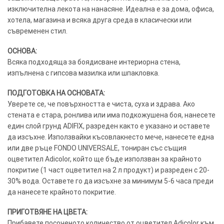
изключителна лекота на нанасяне. Идеална е за дома, офиса,
хотела, магазина и всяка друга среда в класически или
съвременен стил.
ОСНОВА:
Всяка подходяща за боядисване интериорна стена,
изпълнена с гипсова мазилка или шпакловка.
ПОДГОТОВКА НА ОСНОВАТА:
Уверете се, че повърхността е чиста, суха и здрава. Ако
стената е стара, ронлива или има подкожушена боя, нанесете
един слой грунд ADIFIX, разреден както е указано и оставете
да изсъхне. Използвайки късовлакнесто мече, нанесете една
или две ръце FONDO UNIVERSALE, тониран със същия
оцветител Adicolor, който ще бъде използван за крайното
покритие (1 част оцветител на 2 л продукт) и разреден с 20-
30% вода. Оставете го да изсъхне за минимум 5-6 часа преди
да нанесете крайното покритие.
ПРИГОТВЯНЕ НА ЦВЕТА:
Прибавете посоченото количество от оцветител Adicolor към