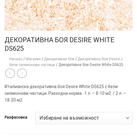
ДЕКОРАТИВНА БОЯ DESIRE WHITE
DS625
Начало
/
Магазин
/
Декоративни бои
/
Декоративна боя Desire с
бели силиконови частици
/
Декоративна боя Desire White DS625
Италианска декоративна боя Desire White DS625 с бели
силиконови частици. Разходна норма : 1 л. – 8-10 м2. / 2 л. –
18-20 м2.
Разфасовка