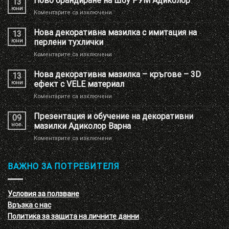
Ново брандиране на Шоу РУМ Адиколор
13
юни
за
Коментарите са изключени
Ново
брандиране
Нова декоративна мазилка с имитация на
13
на
юни
перлени тухлички
Шоу
за
Коментарите са изключени
РУМ
Нова
Адиколор
декоративна
Нова декоративна мазилка – кръгове – 3D
13
мазилка
юни
ефект с VELE материал
с
за
Коментарите са изключени
имитация
Нова
на
декоративна
Презентация и обучение на декоративни
перлени
09
мазилка
тухлички
ное.
мазилки Адиколор Варна
–
за
Коментарите са изключени
кръгове
Презентация
–
и
3D
обучение
ВАЖНО ЗА ПОТРЕБИТЕЛЯ
ефект
на
с
декоративни
VELE
мазилки
материал
Условия за ползване
Адиколор
Връзка с нас
Варна
Политика за защита на личните данни