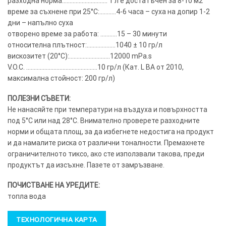
разходна норма:……………………….. 1 л е достатъчен за 8-10 м2
време за съхнене при 25°C:………..4-6 часа – суха на допир 1-2
дни – напълно суха
отворено време за работа: ………..15 – 30 минути
относителна плътност:……………….1040 ± 10 гр/л
вискозитет (20°C):………………………12000 mPa.s
V.O.C. ………………………………………..10 гр/л (Кат. L BA от 2010,
максимална стойност: 200 гр/л)
ПОЛЕЗНИ СЪВЕТИ:
Не нанасяйте при температури на въздуха и повърхността
под 5°C или над 28°C. Внимателно проверете разходните
норми и общата площ, за да избегнете недостига на продукт
и да намалите риска от различни тоналности. Премахнете
ограничителното тиксо, ако сте използвали такова, преди
продуктът да изсъхне. Пазете от замръзване.
ПОЧИСТВАНЕ НА УРЕДИТЕ:
топла вода
ТЕХНОЛОГИЧНА КАРТА