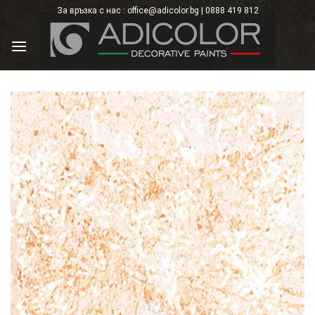
Skip
За връзка с нас : office@adicolor.bg | 0888 419 812
×
to
content