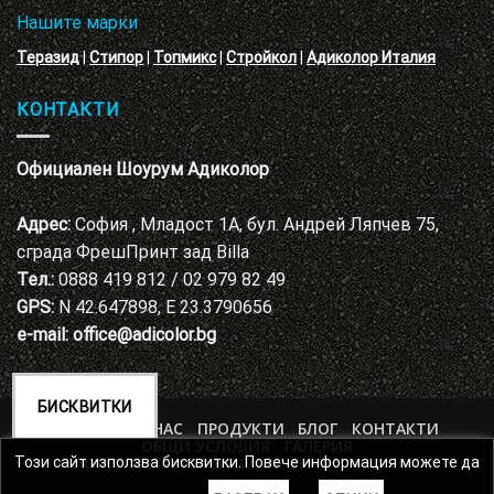
Нашите марки
Теразид
|
Стипор
|
Топмикс
|
Стройкол
|
Адиколор Италия
КОНТАКТИ
Официален Шоурум Адиколор
Адрес:
София , Младост 1А, бул. Андрей Ляпчев 75,
сграда ФрешПринт зад Billa
Тел.:
0888 419 812 / 02 979 82 49
GPS:
N 42.647898, E 23.3790656
e-mail:
office@adicolor.bg
БИСКВИТКИ
НАЧАЛО
ЗА НАС
ПРОДУКТИ
БЛОГ
КОНТАКТИ
ОБЩИ УСЛОВИЯ
ГАЛЕРИЯ
ПОЛИТИКА ЗА ЗАЩИТА НА ЛИЧНИТЕ ДАННИ
Този сайт използва бисквитки. Повече информация можете да