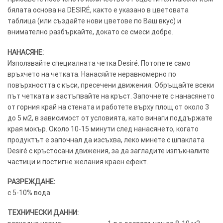
бялата основа на DESIRÉ, както е указано в цветовата
таблица (или създайте нови цветове по Ваш вкус) и
внимателно разбъркайте, докато се смеси добре.
НАНАСЯНЕ:
Използвайте специалната четка Desiré. Потопете само
връхчето на четката. Нанасяйте неравномерно по
повърхността с къси, пресечени движения. Обръщайте всеки
път четката и застъпвайте на кръст. Започнете с нанасянето
от горния край на стената и работете върху площ от около 3
до 5 м2, в зависимост от условията, като винаги поддържате
края мокър. Около 10-15 минути след нанасянето, когато
продуктът е започнал да изсъхва, леко минете с шпаклата
Desiré с кръстосани движения, за да загладите изпъкналите
частици и постигне желания краен ефект.
РАЗРЕЖДАНЕ:
с 5-10% вода
ТЕХНИЧЕСКИ ДАННИ: