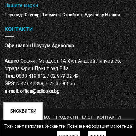
Нашите марки
Теразид
|
Стипор
|
Топмикс
|
Стройкол
|
Адиколор Италия
КОНТАКТИ
Официален Шоурум Адиколор
Адрес:
София , Младост 1А, бул. Андрей Ляпчев 75,
сграда ФрешПринт зад Billa
Тел.:
0888 419 812 / 02 979 82 49
GPS:
N 42.647898, E 23.3790656
e-mail:
office@adicolor.bg
БИСКВИТКИ
НАЧАЛО
ЗА НАС
ПРОДУКТИ
БЛОГ
КОНТАКТИ
ОБЩИ УСЛОВИЯ
ГАЛЕРИЯ
ПОЛИТИКА ЗА ЗАЩИТА НА ЛИЧНИТЕ ДАННИ
Този сайт използва бисквитки. Повече информация можете да