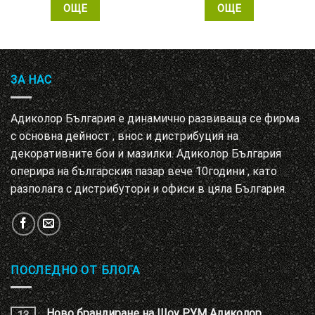
ОЩЕ
ОЩЕ
ЗА НАС
Адиколор България е динамично развиваща се фирма
с основна дейност , внос и дистрибуция на
декоративните бои и мазилки. Адиколор България
оперира на българския пазар вече 10години , като
разполага с дистрибутори и офиси в цяла България.
ПОСЛЕДНО ОТ БЛОГА
Ново брандиране на Шоу РУМ Адиколор