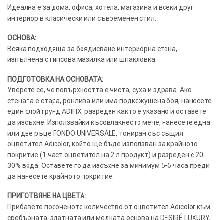
Идеална е за дома, офиса, хотела, магазина и всеки друг
интериор в класически или съвременен стил.
ОСНОВА:
Всяка подходяща за боядисване интериорна стена,
изпълнена с гипсова мазилка или шпакловка.
ПОДГОТОВКА НА ОСНОВАТА:
Уверете се, че повърхността е чиста, суха и здрава. Ако
стената е стара, ронлива или има подкожушена боя, нанесете
един слой грунд ADIFIX, разреден както е указано и оставете
да изсъхне. Използвайки късовлакнесто мече, нанесете една
или две ръце FONDO UNIVERSALE, тониран със същия
оцветител Adicolor, който ще бъде използван за крайното
покритие (1 част оцветител на 2 л продукт) и разреден с 20-
30% вода. Оставете го да изсъхне за минимум 5-6 часа преди
да нанесете крайното покритие.
ПРИГОТВЯНЕ НА ЦВЕТА:
Прибавете посоченото количество от оцветител Adicolor към
сребърната, златната или медната основа на DESIRÉ LUXURY,