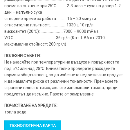
време за съхнене при 25°C:………..2-3 часа – суха на допир 1-2
дни – напълно суха
отворено време за работа: ………..15 – 20 минути
относителна плътност:……………….1030 ± 10 гр/л
вискозитет (20°C):………………………7000 – 9000 mPa.s
V.O.C. ………………………………………..36 гр/л (Кат. L BA от 2010,
максимална стойност: 200 гр/л)
ПОЛЕЗНИ СЪВЕТИ:
Не нанасяйте при температури на въздуха и повърхността
под 5°C или над 28°C. Внимателно проверете разходните
норми и общата площ, за да избегнете недостига на продукт
и да намалите риска от различни тоналности. Премахнете
ограничителното тиксо, ако сте използвали такова, преди
продуктът да изсъхне. Пазете от замръзване.
ПОЧИСТВАНЕ НА УРЕДИТЕ:
топла вода
ТЕХНОЛОГИЧНА КАРТА