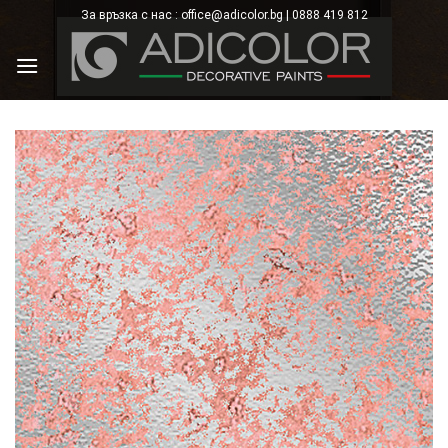
Skip
За връзка с нас : office@adicolor.bg | 0888 419 812
×
to
content