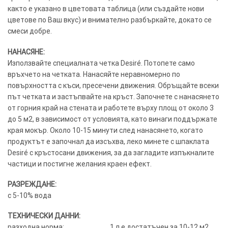
както е указано в цветовата таблица (или създайте нови
цветове по Ваш вкус) и внимателно разбъркайте, докато се
смеси добре.
НАНАСЯНЕ:
Използвайте специалната четка Desiré. Потопете само
връхчето на четката. Нанасяйте неравномерно по
повърхността с къси, пресечени движения. Обръщайте всеки
път четката и застъпвайте на кръст. Започнете с нанасянето
от горния край на стената и работете върху площ от около 3
до 5 м2, в зависимост от условията, като винаги поддържате
края мокър. Около 10-15 минути след нанасянето, когато
продуктът е започнал да изсъхва, леко минете с шпаклата
Desiré с кръстосани движения, за да загладите изпъкналите
частици и постигне желания краен ефект.
РАЗРЕЖДАНЕ:
с 5-10% вода
ТЕХНИЧЕСКИ ДАННИ:
разходна норма:……………………….. 1 л е достатъчен за 10-12 м2