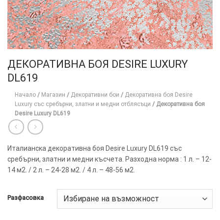
ДЕКОРАТИВНА БОЯ DESIRE LUXURY
DL619
Начало
/
Магазин
/
Декоративни бои
/
Декоративна боя Desire
Luxury със сребърни, златни и медни отблясъци
/
Декоративна боя
Desire Luxury DL619
Италианска декоративна боя Desire Luxury DL619 със
сребърни, златни и медни късчета. Разходна норма : 1 л. – 12-
14 м2. / 2 л. – 24-28 м2. / 4 л. – 48-56 м2.
Разфасовка