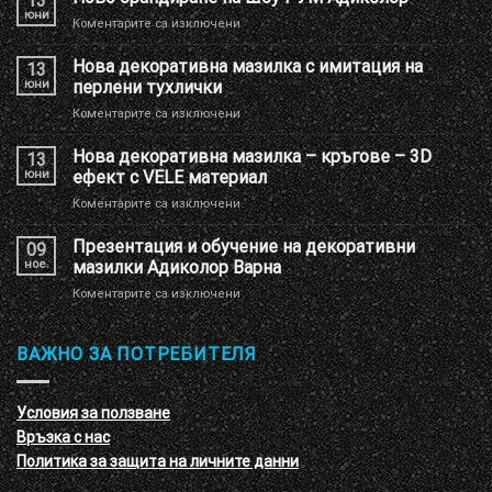
13
юни
за
Коментарите са изключени
Ново
брандиране
Нова декоративна мазилка с имитация на
13
на
юни
перлени тухлички
Шоу
за
Коментарите са изключени
РУМ
Нова
Адиколор
декоративна
Нова декоративна мазилка – кръгове – 3D
13
мазилка
юни
ефект с VELE материал
с
за
Коментарите са изключени
имитация
Нова
на
декоративна
Презентация и обучение на декоративни
перлени
09
мазилка
тухлички
ное.
мазилки Адиколор Варна
–
за
Коментарите са изключени
кръгове
Презентация
–
и
3D
обучение
ВАЖНО ЗА ПОТРЕБИТЕЛЯ
ефект
на
с
декоративни
VELE
мазилки
материал
Условия за ползване
Адиколор
Връзка с нас
Варна
Политика за защита на личните данни