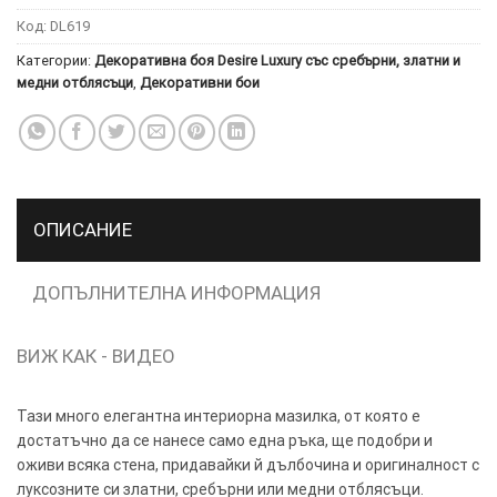
Код:
DL619
ТОЗИ
×
Категории:
Декоративна боя Desire Luxury със сребърни, златни и
САЙТ
медни отблясъци
,
Декоративни бои
ИЗПОЛЗВА
БИСКВИТКИ.
ПОВЕЧЕ
ИНФОРМАЦИЯ
МОЖЕТЕ
ОПИСАНИЕ
ДА
НАМЕРИТЕ
ТУК.
ДОПЪЛНИТЕЛНА ИНФОРМАЦИЯ
ВИЖ КАК - ВИДЕО
УСЛУГИ
ОПЦИИ
Google
Тази много елегантна интериорна мазилка, от която е
достатъчно да се нанесе само една ръка, ще подобри и
оживи всяка стена, придавайки й дълбочина и оригиналност с
луксозните си златни, сребърни или медни отблясъци.