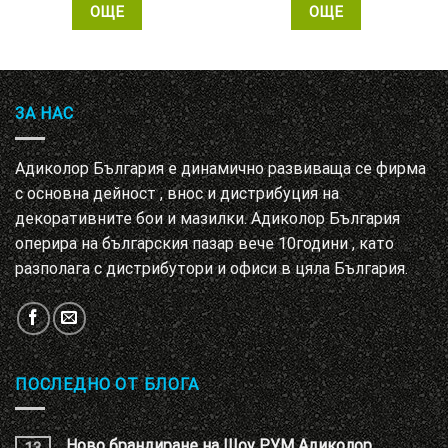
ОЩЕ
ОЩЕ
ЗА НАС
Адиколор България е динамично развиваща се фирма
с основна дейност , внос и дистрибуция на
декоративните бои и мазилки. Адиколор България
оперира на българския пазар вече 10години , като
разполага с дистрибутори и офиси в цяла България.
ПОСЛЕДНО ОТ БЛОГА
Ново брандиране на Шоу РУМ Адиколор