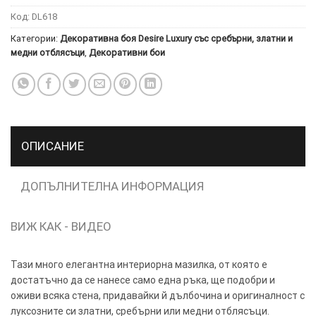
Код:
DL618
ТОЗИ
×
Категории:
Декоративна боя Desire Luxury със сребърни, златни и
САЙТ
медни отблясъци
,
Декоративни бои
ИЗПОЛЗВА
БИСКВИТКИ.
ПОВЕЧЕ
ИНФОРМАЦИЯ
МОЖЕТЕ
ОПИСАНИЕ
ДА
НАМЕРИТЕ
ТУК.
ДОПЪЛНИТЕЛНА ИНФОРМАЦИЯ
ВИЖ КАК - ВИДЕО
УСЛУГИ
ОПЦИИ
Google
Тази много елегантна интериорна мазилка, от която е
достатъчно да се нанесе само една ръка, ще подобри и
оживи всяка стена, придавайки й дълбочина и оригиналност с
луксозните си златни, сребърни или медни отблясъци.