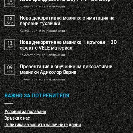
13
юни
за
Коментарите са изключени
Ново
брандиране
Нова декоративна мазилка с имитация на
13
на
юни
перлени тухлички
Шоу
за
Коментарите са изключени
РУМ
Нова
Адиколор
декоративна
Нова декоративна мазилка – кръгове – 3D
13
мазилка
юни
ефект с VELE материал
с
за
Коментарите са изключени
имитация
Нова
на
декоративна
Презентация и обучение на декоративни
перлени
09
мазилка
тухлички
ное.
мазилки Адиколор Варна
–
за
Коментарите са изключени
кръгове
Презентация
–
и
3D
обучение
ВАЖНО ЗА ПОТРЕБИТЕЛЯ
ефект
на
с
декоративни
VELE
мазилки
материал
Условия за ползване
Адиколор
Връзка с нас
Варна
Политика за защита на личните данни