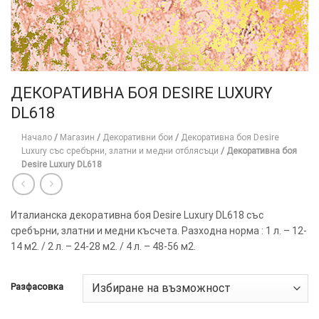
ДЕКОРАТИВНА БОЯ DESIRE LUXURY
DL618
Начало
/
Магазин
/
Декоративни бои
/
Декоративна боя Desire
Luxury със сребърни, златни и медни отблясъци
/
Декоративна боя
Desire Luxury DL618
Италианска декоративна боя Desire Luxury DL618 със
сребърни, златни и медни късчета. Разходна норма : 1 л. – 12-
14 м2. / 2 л. – 24-28 м2. / 4 л. – 48-56 м2.
Разфасовка