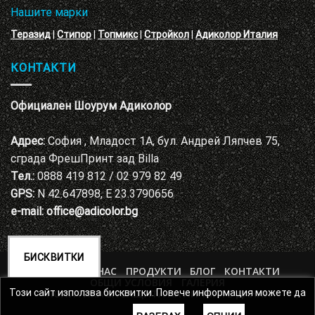
Нашите марки
Теразид
|
Стипор
|
Топмикс
|
Стройкол
|
Адиколор Италия
КОНТАКТИ
Официален Шоурум Адиколор
Адрес:
София , Младост 1А, бул. Андрей Ляпчев 75,
сграда ФрешПринт зад Billa
Тел.:
0888 419 812 / 02 979 82 49
GPS:
N 42.647898, E 23.3790656
e-mail:
office@adicolor.bg
БИСКВИТКИ
НАЧАЛО
ЗА НАС
ПРОДУКТИ
БЛОГ
КОНТАКТИ
ОБЩИ УСЛОВИЯ
ГАЛЕРИЯ
ПОЛИТИКА ЗА ЗАЩИТА НА ЛИЧНИТЕ ДАННИ
Този сайт използва бисквитки. Повече информация можете да