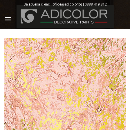
Skip
За връзка с нас : office@adicolor.bg | 0888 419 812
×
to
content