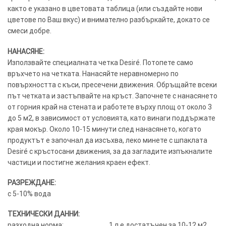
както е указано в цветовата таблица (или създайте нови
цветове по Ваш вкус) и внимателно разбъркайте, докато се
смеси добре.
НАНАСЯНЕ:
Използвайте специалната четка Desiré. Потопете само
връхчето на четката. Нанасяйте неравномерно по
повърхността с къси, пресечени движения. Обръщайте всеки
път четката и застъпвайте на кръст. Започнете с нанасянето
от горния край на стената и работете върху площ от около 3
до 5 м2, в зависимост от условията, като винаги поддържате
края мокър. Около 10-15 минути след нанасянето, когато
продуктът е започнал да изсъхва, леко минете с шпаклата
Desiré с кръстосани движения, за да загладите изпъкналите
частици и постигне желания краен ефект.
РАЗРЕЖДАНЕ:
с 5-10% вода
ТЕХНИЧЕСКИ ДАННИ:
разходна норма:……………………….. 1 л е достатъчен за 10-12 м2