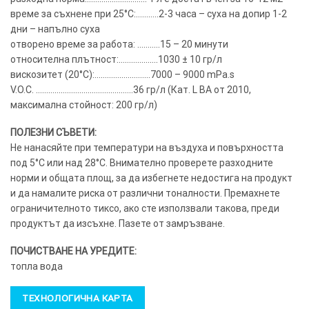
време за съхнене при 25°C:………..2-3 часа – суха на допир 1-2
дни – напълно суха
отворено време за работа: ………..15 – 20 минути
относителна плътност:……………….1030 ± 10 гр/л
вискозитет (20°C):………………………7000 – 9000 mPa.s
V.O.C. ………………………………………..36 гр/л (Кат. L BA от 2010,
максимална стойност: 200 гр/л)
ПОЛЕЗНИ СЪВЕТИ:
Не нанасяйте при температури на въздуха и повърхността
под 5°C или над 28°C. Внимателно проверете разходните
норми и общата площ, за да избегнете недостига на продукт
и да намалите риска от различни тоналности. Премахнете
ограничителното тиксо, ако сте използвали такова, преди
продуктът да изсъхне. Пазете от замръзване.
ПОЧИСТВАНЕ НА УРЕДИТЕ:
топла вода
ТЕХНОЛОГИЧНА КАРТА