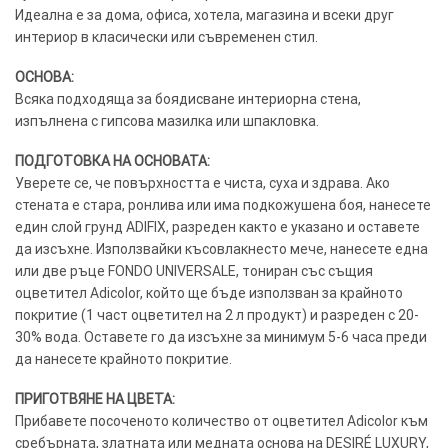
Идеална е за дома, офиса, хотела, магазина и всеки друг
интериор в класически или съвременен стил.
ОСНОВА:
Всяка подходяща за боядисване интериорна стена,
изпълнена с гипсова мазилка или шпакловка.
ПОДГОТОВКА НА ОСНОВАТА:
Уверете се, че повърхността е чиста, суха и здрава. Ако
стената е стара, ронлива или има подкожушена боя, нанесете
един слой грунд ADIFIX, разреден както е указано и оставете
да изсъхне. Използвайки късовлакнесто мече, нанесете една
или две ръце FONDO UNIVERSALE, тониран със същия
оцветител Adicolor, който ще бъде използван за крайното
покритие (1 част оцветител на 2 л продукт) и разреден с 20-
30% вода. Оставете го да изсъхне за минимум 5-6 часа преди
да нанесете крайното покритие.
ПРИГОТВЯНЕ НА ЦВЕТА:
Прибавете посоченото количество от оцветител Adicolor към
сребърната, златната или медната основа на DESIRÉ LUXURY,