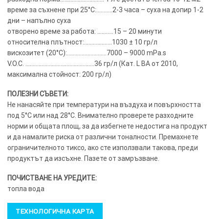
време за съхнене при 25°C:………..2-3 часа – суха на допир 1-2
дни – напълно суха
отворено време за работа: ………..15 – 20 минути
относителна плътност:……………….1030 ± 10 гр/л
вискозитет (20°C):………………………7000 – 9000 mPa.s
V.O.C. ………………………………………..36 гр/л (Кат. L BA от 2010,
максимална стойност: 200 гр/л)
ПОЛЕЗНИ СЪВЕТИ:
Не нанасяйте при температури на въздуха и повърхността
под 5°C или над 28°C. Внимателно проверете разходните
норми и общата площ, за да избегнете недостига на продукт
и да намалите риска от различни тоналности. Премахнете
ограничителното тиксо, ако сте използвали такова, преди
продуктът да изсъхне. Пазете от замръзване.
ПОЧИСТВАНЕ НА УРЕДИТЕ:
топла вода
ТЕХНОЛОГИЧНА КАРТА