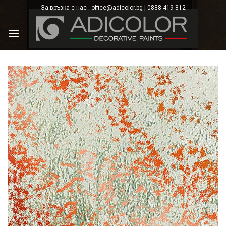
Skip
За връзка с нас : office@adicolor.bg | 0888 419 812
×
to
content