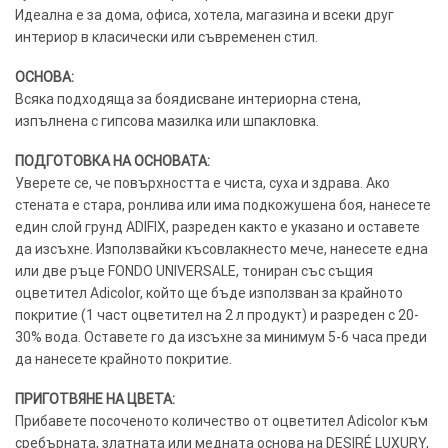
Идеална е за дома, офиса, хотела, магазина и всеки друг
интериор в класически или съвременен стил.
ОСНОВА:
Всяка подходяща за боядисване интериорна стена,
изпълнена с гипсова мазилка или шпакловка.
ПОДГОТОВКА НА ОСНОВАТА:
Уверете се, че повърхността е чиста, суха и здрава. Ако
стената е стара, ронлива или има подкожушена боя, нанесете
един слой грунд ADIFIX, разреден както е указано и оставете
да изсъхне. Използвайки късовлакнесто мече, нанесете една
или две ръце FONDO UNIVERSALE, тониран със същия
оцветител Adicolor, който ще бъде използван за крайното
покритие (1 част оцветител на 2 л продукт) и разреден с 20-
30% вода. Оставете го да изсъхне за минимум 5-6 часа преди
да нанесете крайното покритие.
ПРИГОТВЯНЕ НА ЦВЕТА:
Прибавете посоченото количество от оцветител Adicolor към
сребърната, златната или медната основа на DESIRÉ LUXURY,