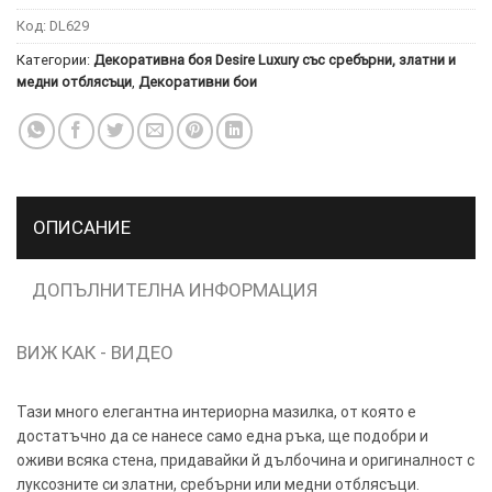
Код:
DL629
ТОЗИ
×
Категории:
Декоративна боя Desire Luxury със сребърни, златни и
САЙТ
медни отблясъци
,
Декоративни бои
ИЗПОЛЗВА
БИСКВИТКИ.
ПОВЕЧЕ
ИНФОРМАЦИЯ
МОЖЕТЕ
ОПИСАНИЕ
ДА
НАМЕРИТЕ
ДОПЪЛНИТЕЛНА ИНФОРМАЦИЯ
ТУК.
ВИЖ КАК - ВИДЕО
УСЛУГИ
ОПЦИИ
Google
Тази много елегантна интериорна мазилка, от която е
достатъчно да се нанесе само една ръка, ще подобри и
оживи всяка стена, придавайки й дълбочина и оригиналност с
луксозните си златни, сребърни или медни отблясъци.