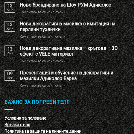
Ново брандиране на Шоу РУМ Адиколор
13
юни
за
Коментарите са изключени
Ново
брандиране
Нова декоративна мазилка с имитация на
13
на
юни
перлени тухлички
Шоу
за
Коментарите са изключени
РУМ
Нова
Адиколор
декоративна
Нова декоративна мазилка – кръгове – 3D
13
мазилка
юни
ефект с VELE материал
с
за
Коментарите са изключени
имитация
Нова
на
декоративна
Презентация и обучение на декоративни
перлени
09
мазилка
тухлички
ное.
мазилки Адиколор Варна
–
за
Коментарите са изключени
кръгове
Презентация
–
и
3D
обучение
ВАЖНО ЗА ПОТРЕБИТЕЛЯ
ефект
на
с
декоративни
VELE
мазилки
материал
Условия за ползване
Адиколор
Връзка с нас
Варна
Политика за защита на личните данни