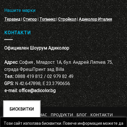
Нашите марки
Теразид
|
Стипор
|
Топмикс
|
Стройкол
|
Адиколор Италия
КОНТАКТИ
Официален Шоурум Адиколор
Адрес:
София , Младост 1А, бул. Андрей Ляпчев 75,
сграда ФрешПринт зад Billa
Тел.:
0888 419 812 / 02 979 82 49
GPS:
N 42.647898, E 23.3790656
e-mail:
office@adicolor.bg
БИСКВИТКИ
НАЧАЛО
ЗА НАС
ПРОДУКТИ
БЛОГ
КОНТАКТИ
ОБЩИ УСЛОВИЯ
ГАЛЕРИЯ
ПОЛИТИКА ЗА ЗАЩИТА НА ЛИЧНИТЕ ДАННИ
Този сайт използва бисквитки. Повече информация можете да