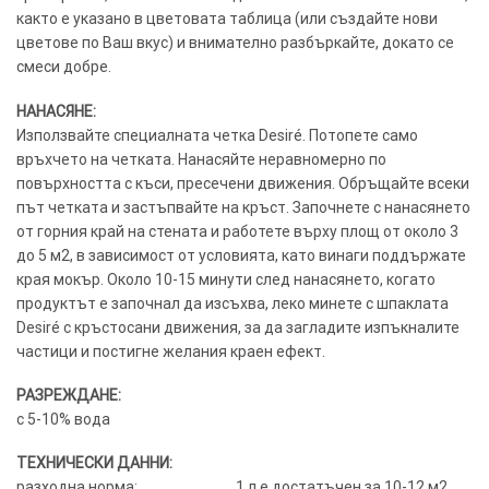
както е указано в цветовата таблица (или създайте нови
цветове по Ваш вкус) и внимателно разбъркайте, докато се
смеси добре.
НАНАСЯНЕ:
Използвайте специалната четка Desiré. Потопете само
връхчето на четката. Нанасяйте неравномерно по
повърхността с къси, пресечени движения. Обръщайте всеки
път четката и застъпвайте на кръст. Започнете с нанасянето
от горния край на стената и работете върху площ от около 3
до 5 м2, в зависимост от условията, като винаги поддържате
края мокър. Около 10-15 минути след нанасянето, когато
продуктът е започнал да изсъхва, леко минете с шпаклата
Desiré с кръстосани движения, за да загладите изпъкналите
частици и постигне желания краен ефект.
РАЗРЕЖДАНЕ:
с 5-10% вода
ТЕХНИЧЕСКИ ДАННИ:
разходна норма:……………………….. 1 л е достатъчен за 10-12 м2