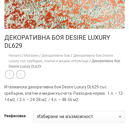
ДЕКОРАТИВНА БОЯ DESIRE LUXURY
DL629
Начало
/
Магазин
/
Декоративни бои
/
Декоративна боя Desire
Luxury със сребърни, златни и медни отблясъци
/
Декоративна боя
Desire Luxury DL629
Италианска декоративна боя Desire Luxury DL629 със
сребърни, златни и медни късчета. Разходна норма : 1 л. – 12-
14 м2. / 2 л. – 24-28 м2. / 4 л. – 48-56 м2.
Разфасовка