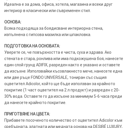
Идеална е за дома, офиса, хотела, магазина и всеки друг
интериор в класически или съвременен стил.
ОСНОВА:
Всяка подходяща за боядисване интериорна стена,
изпълнена с гипсова мазилка или шпакловка.
ПОДГОТОВКА НА ОСНОВАТА:
Уверете се, че повърхността е чиста, суха и здрава. Ако
стената е стара, ронлива или има подкожушена боя, нанесете
един слой грунд ADIFIX, разреден както е указано и оставете
да изсъхне. Използвайки късовлакнесто мече, нанесете една
или две ръце FONDO UNIVERSALE, тониран със същия
оцветител Adicolor, който ще бъде използван за крайното
покритие (1 част оцветител на 2 л продукт) и разреден с 20-
30% вода. Оставете го да изсъхне за минимум 5-6 часа преди
да нанесете крайното покритие.
ПРИГОТВЯНЕ НА ЦВЕТА:
Прибавете посоченото количество от оцветител Adicolor към
сребърната, златната или медната основа на DESIRÉ LUXURY,