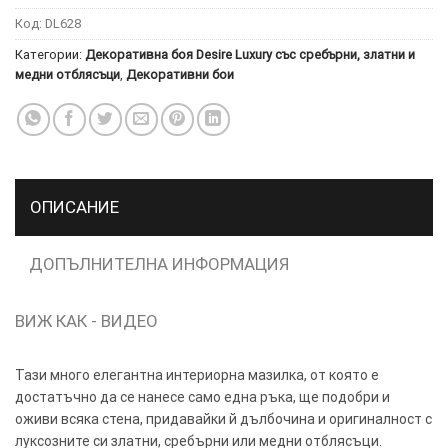
Код:
DL628
ТОЗИ
×
Категории:
Декоративна боя Desire Luxury със сребърни, златни и
САЙТ
медни отблясъци
,
Декоративни бои
ИЗПОЛЗВА
БИСКВИТКИ.
ПОВЕЧЕ
ИНФОРМАЦИЯ
МОЖЕТЕ
ОПИСАНИЕ
ДА
НАМЕРИТЕ
ДОПЪЛНИТЕЛНА ИНФОРМАЦИЯ
ТУК.
ВИЖ КАК - ВИДЕО
УСЛУГИ
ОПЦИИ
Google
Тази много елегантна интериорна мазилка, от която е
достатъчно да се нанесе само една ръка, ще подобри и
оживи всяка стена, придавайки й дълбочина и оригиналност с
луксозните си златни, сребърни или медни отблясъци.