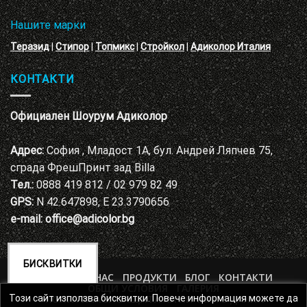
Нашите марки
Теразид
|
Стипор
|
Топмикс
|
Стройкол
|
Адиколор Италия
КОНТАКТИ
Официален Шоурум Адиколор
Адрес:
София , Младост 1А, бул. Андрей Ляпчев 75,
сграда ФрешПринт зад Billa
Тел.:
0888 419 812 / 02 979 82 49
GPS:
N 42.647898, E 23.3790656
e-mail:
office@adicolor.bg
БИСКВИТКИ
НАЧАЛО
ЗА НАС
ПРОДУКТИ
БЛОГ
КОНТАКТИ
ОБЩИ УСЛОВИЯ
ГАЛЕРИЯ
ПОЛИТИКА ЗА ЗАЩИТА НА ЛИЧНИТЕ ДАННИ
Този сайт използва бисквитки. Повече информация можете да