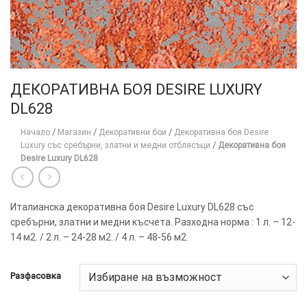
ДЕКОРАТИВНА БОЯ DESIRE LUXURY
DL628
Начало
/
Магазин
/
Декоративни бои
/
Декоративна боя Desire
Luxury със сребърни, златни и медни отблясъци
/
Декоративна боя
Desire Luxury DL628
Италианска декоративна боя Desire Luxury DL628 със
сребърни, златни и медни късчета. Разходна норма : 1 л. – 12-
14 м2. / 2 л. – 24-28 м2. / 4 л. – 48-56 м2.
Разфасовка