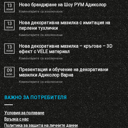
Ново брандиране на Шоу РУМ Адиколор
13
юни
за
Коментарите са изключени
Ново
брандиране
Нова декоративна мазилка с имитация на
13
на
юни
перлени тухлички
Шоу
за
Коментарите са изключени
РУМ
Нова
Адиколор
декоративна
Нова декоративна мазилка – кръгове – 3D
13
мазилка
юни
ефект с VELE материал
с
за
Коментарите са изключени
имитация
Нова
на
декоративна
Презентация и обучение на декоративни
перлени
09
мазилка
тухлички
ное.
мазилки Адиколор Варна
–
за
Коментарите са изключени
кръгове
Презентация
–
и
3D
обучение
ВАЖНО ЗА ПОТРЕБИТЕЛЯ
ефект
на
с
декоративни
VELE
мазилки
материал
Условия за ползване
Адиколор
Връзка с нас
Варна
Политика за защита на личните данни