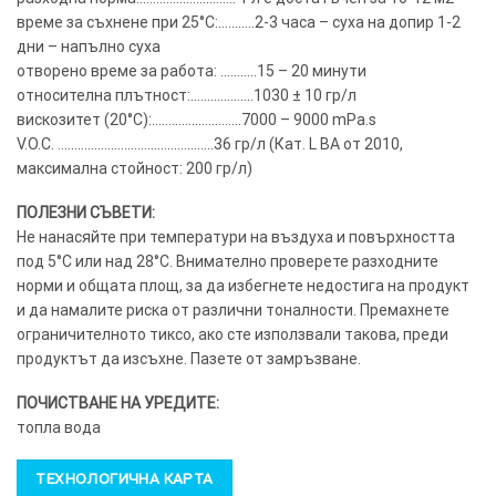
време за съхнене при 25°C:………..2-3 часа – суха на допир 1-2
дни – напълно суха
отворено време за работа: ………..15 – 20 минути
относителна плътност:……………….1030 ± 10 гр/л
вискозитет (20°C):………………………7000 – 9000 mPa.s
V.O.C. ………………………………………..36 гр/л (Кат. L BA от 2010,
максимална стойност: 200 гр/л)
ПОЛЕЗНИ СЪВЕТИ:
Не нанасяйте при температури на въздуха и повърхността
под 5°C или над 28°C. Внимателно проверете разходните
норми и общата площ, за да избегнете недостига на продукт
и да намалите риска от различни тоналности. Премахнете
ограничителното тиксо, ако сте използвали такова, преди
продуктът да изсъхне. Пазете от замръзване.
ПОЧИСТВАНЕ НА УРЕДИТЕ:
топла вода
ТЕХНОЛОГИЧНА КАРТА