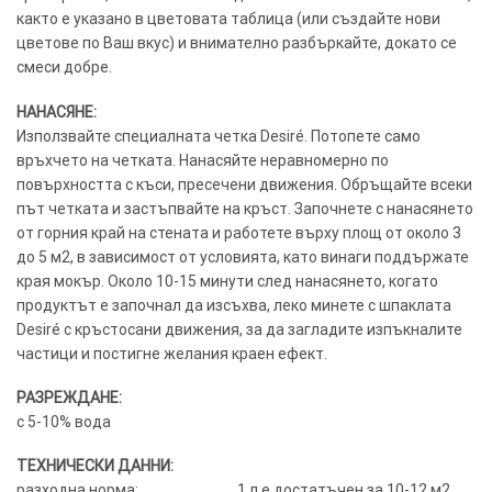
както е указано в цветовата таблица (или създайте нови
цветове по Ваш вкус) и внимателно разбъркайте, докато се
смеси добре.
НАНАСЯНЕ:
Използвайте специалната четка Desiré. Потопете само
връхчето на четката. Нанасяйте неравномерно по
повърхността с къси, пресечени движения. Обръщайте всеки
път четката и застъпвайте на кръст. Започнете с нанасянето
от горния край на стената и работете върху площ от около 3
до 5 м2, в зависимост от условията, като винаги поддържате
края мокър. Около 10-15 минути след нанасянето, когато
продуктът е започнал да изсъхва, леко минете с шпаклата
Desiré с кръстосани движения, за да загладите изпъкналите
частици и постигне желания краен ефект.
РАЗРЕЖДАНЕ:
с 5-10% вода
ТЕХНИЧЕСКИ ДАННИ:
разходна норма:……………………….. 1 л е достатъчен за 10-12 м2