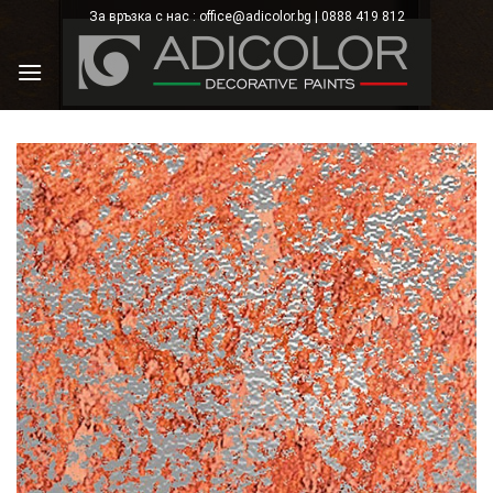
Skip
За връзка с нас : office@adicolor.bg | 0888 419 812
×
to
content