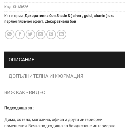
ПОВЕЧЕ
Код:
SHAR626
ИНФОРМАЦИЯ
Категории:
Декоративна боя Shade S ( silver , gold , alumin ) със
МОЖЕТЕ
перлен пясъчен ефект
,
Декоративни бои
ДА
НАМЕРИТЕ
ТУК.
УСЛУГИ
ОПЦИИ
ОПИСАНИЕ
Google
ДОПЪЛНИТЕЛНА ИНФОРМАЦИЯ
ВИЖ КАК - ВИДЕО
Подходяща за :
Дома, хотела, магазина, офиса и други интериорни
помещения. Всяка подходяща за боядисване интериорна