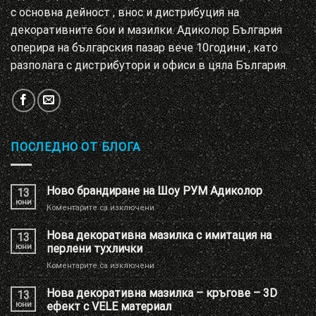
с основна дейност , внос и дистрибуция на
декоративните бои и мазилки. Адиколор България
оперира на българския пазар вече 10години , като
разполага с дистрибутори и офиси в цяла България.
ПОСЛЕДНО ОТ БЛОГА
Ново брандиране на Шоу РУМ Адиколор
13
юни
за
Коментарите са изключени
Ново
брандиране
Нова декоративна мазилка с имитация на
13
на
юни
перлени тухлички
Шоу
за
Коментарите са изключени
РУМ
Нова
Адиколор
декоративна
Нова декоративна мазилка – кръгове – 3D
13
мазилка
юни
ефект с VELE материал
с