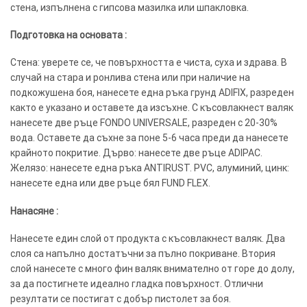
стена, изпълнена с гипсова мазилка или шпакловка.
Подготовка на основата :
Стена: уверете се, че повърхността е чиста, суха и здрава. В
случай на стара и ронлива стена или при наличие на
подкожушена боя, нанесете една ръка грунд ADIFIX, разреден
както е указано и оставете да изсъхне. С късовлакнест валяк
нанесете две ръце FONDO UNIVERSALE, разреден с 20-30%
вода. Оставете да съхне за поне 5-6 часа преди да нанесете
крайното покритие. Дърво: нанесете две ръце ADIPAC.
Желязо: нанесете една ръка ANTIRUST. PVC, алуминий, цинк:
нанесете една или две ръце бял FUND FLEX.
Нанасяне :
Нанесете един слой от продукта с късовлакнест валяк. Два
слоя са напълно достатъчни за пълно покриване. Втория
слой нанесете с много фин валяк внимателно от горе до долу,
за да постигнете идеално гладка повърхност. Отлични
резултати се постигат с добър пистолет за боя.