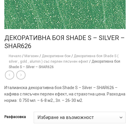
ДЕКОРАТИВНА БОЯ SHADE S – SILVER –
SHAR626
Начало
/
Магазин
/
Декоративни бои
/
Декоративна боя Shade S (
silver , gold , alumin ) със перлен пясъчен ефект
/
Декоративна боя
Shade S – Silver – SHAR626
Италианска декоративна боя Shade S – Silver – SHAR626 –
кафява с пясъчен перлен ефект, на страхотна цена. Разходна
норма : 0.750 мл. – 6-8 м2., 3л. – 26-30 м2.
ТОЗИ
×
САЙТ
Разфасовка
ИЗПОЛЗВА
БИСКВИТКИ.