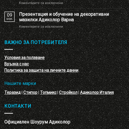
за
Коментарите са изключени
имитация
Нова
на
декоративна
Презентация и обучение на декоративни
перлени
09
мазилка
тухлички
ное.
мазилки Адиколор Варна
–
за
Коментарите са изключени
кръгове
Презентация
–
и
3D
обучение
ВАЖНО ЗА ПОТРЕБИТЕЛЯ
ефект
на
с
декоративни
VELE
мазилки
материал
Условия за ползване
Адиколор
Връзка с нас
Варна
Политика за защита на личните данни
Нашите марки
Теразид
|
Стипор
|
Топмикс
|
Стройкол
|
Адиколор Италия
КОНТАКТИ
Официален Шоурум Адиколор