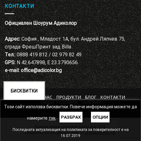
КОНТАКТИ
Официален Шоурум Адиколор
Адрес:
София , Младост 1А, бул. Андрей Ляпчев 75,
сграда ФрешПринт зад Billa
Тел.:
0888 419 812 / 02 979 82 49
GPS:
N 42.647898, E 23.3790656
e-mail:
office@adicolor.bg
БИСКВИТКИ
НАЧАЛО
ЗА НАС
ПРОДУКТИ
БЛОГ
КОНТАКТИ
ОБЩИ УСЛОВИЯ
ГАЛЕРИЯ
ПОЛИТИКА ЗА ЗАЩИТА НА ЛИЧНИТЕ ДАННИ
Този сайт използва бисквитки. Повече информация можете да
РАЗБРАХ
ОПЦИИ
намерите
тук
.
Всички права запазени Адиколор 2026
Последната актуализация на политиката за поверителност е на
Изработка на онлайн магазин от
2PWebDesign.net
16.07.2019