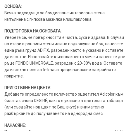
ОСНОВА:
Всяка подходяща за боядисване интериорна стена,
изпълнена с гипсова мазилка илишпакловка.
ПОДГОТОВКА НА ОСНОВАТА:
Уверете се, че повърхността е чиста, суха и здрава. В случай
на стари и ронливи стени или на подкожушена боя, нанесете
една ръка грунд ADIFIX, разреден както е указано и оставете
да изсъхне. Използвайте късовлакнесто мече и нанесете две
ръце FONDO UNIVERSALE, разреден с 20-30% вода. Оставете
да изсъхне поне за 5-6 часа преди нанасяне на крайното
покритие.
ПРИГОТВЯНЕ НА ЦВЕТА:
Добавете определеното количество оцветител Adicolor към
бялата основа DESIRÉ, както е указано в цветовата таблица
(или създайте нов цвят по Ваш вкус) и внимателно
разбъркайте до получаването на еднородна смес.
НАНАСЯНЕ: