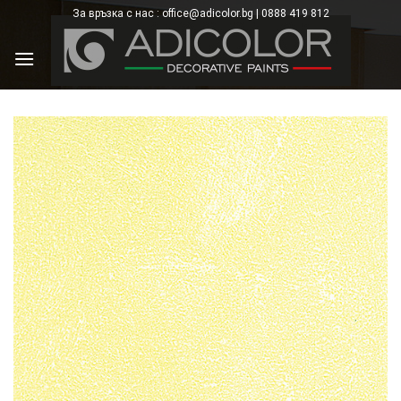
Skip
За връзка с нас : office@adicolor.bg | 0888 419 812
×
to
content