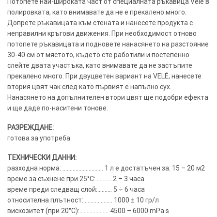
Потопете най-широката част от специалната ръкавица Velé в
полировката, като внимавате да не е прекалено много.
Допрете ръкавицата към стената и нанесете продукта с
неправилни кръгови движения. При необходимост отново
потопете ръкавицата и подновете нанасянето на разстояние
30-40 см от мястото, където сте работили и постепенно
слейте двата участъка, като внимавате да не застъпите
прекалено много. При двуцветен вариант на VELÉ, нанесете
втория цвят чак след като първият е напълно сух.
Нанасянето на допълнителен втори цвят ще подобри ефекта
и ще даде по-наситени тонове.
РАЗРЕЖДАНЕ:
готова за употреба
ТЕХНИЧЕСКИ ДАННИ:
разходна норма: ………………………. 1 л е достатъчен за: 15 – 20 м2
време за съхнене при 25°C: ………. 2 ÷ 3 часа
време преди следващ слой:………. 5 ÷ 6 часа
относителна плътност: ………………. 1000 ± 10 гр/л
вискозитет (при 20°C):……………….. 4500 ÷ 6000 mPa.s