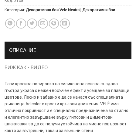
Код:
DT08
ТОЗИ
×
Категории:
Декоративна боя Vele Neutral
,
Декоративни бои
САЙТ
ИЗПОЛЗВА
БИСКВИТКИ.
ПОВЕЧЕ
ИНФОРМАЦИЯ
ОПИСАНИЕ
МОЖЕТЕ
ДА
ВИЖ КАК - ВИДЕО
НАМЕРИТЕ
ТУК.
Тази красива полировка на силиконова основа създава
пъстра украса с нежен восъчен ефект и усещане за плаващи
УСЛУГИ
ОПЦИИ
цветове. Лесно и забавно е да се нанася със специалната
ръкавица Adicolor с прости кръгови движения. VELÉ има
Google
отлична покривност и е специално предназначена за стилно
и елегантно завършване върху гипсови и циментови
шпакловки, за да се получи устойчива на миене повърхност
както за вътрешни, така и за външни стени.