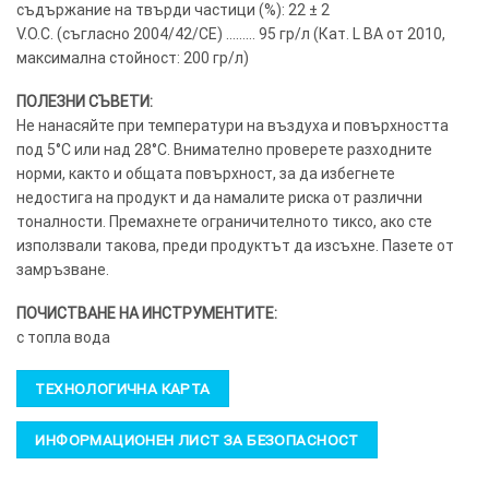
съдържание на твърди частици (%): 22 ± 2
V.O.C. (съгласно 2004/42/CE) ……… 95 гр/л (Кат. L BA от 2010,
максимална стойност: 200 гр/л)
ПОЛЕЗНИ СЪВЕТИ:
Не нанасяйте при температури на въздуха и повърхността
под 5°C или над 28°C. Внимателно проверете разходните
норми, както и общата повърхност, за да избегнете
недостига на продукт и да намалите риска от различни
тоналности. Премахнете ограничителното тиксо, ако сте
използвали такова, преди продуктът да изсъхне. Пазете от
замръзване.
ПОЧИСТВАНЕ НА ИНСТРУМЕНТИТЕ:
с топла вода
ТЕХНОЛОГИЧНА КАРТА
ИНФОРМАЦИОНЕН ЛИСТ ЗА БЕЗОПАСНОСТ