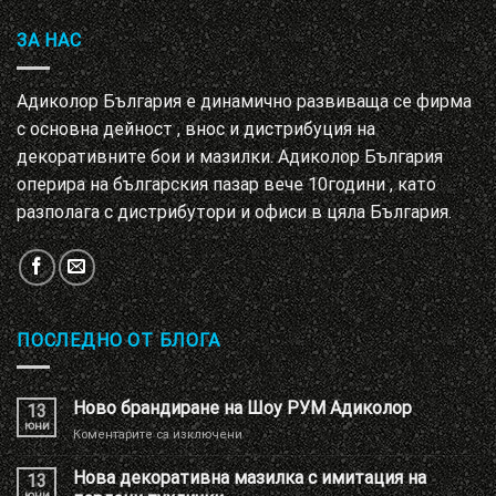
ЗА НАС
Адиколор България е динамично развиваща се фирма
с основна дейност , внос и дистрибуция на
декоративните бои и мазилки. Адиколор България
оперира на българския пазар вече 10години , като
разполага с дистрибутори и офиси в цяла България.
ПОСЛЕДНО ОТ БЛОГА
Ново брандиране на Шоу РУМ Адиколор
13
юни
за
Коментарите са изключени
Ново
брандиране
Нова декоративна мазилка с имитация на
13
на
юни