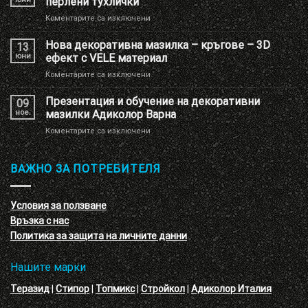
перлени тухлички
Шоу
за
Коментарите са изключени
РУМ
Нова
Адиколор
декоративна
Нова декоративна мазилка – кръгове – 3D
13
мазилка
юни
ефект с VELE материал
с
за
Коментарите са изключени
имитация
Нова
на
декоративна
Презентация и обучение на декоративни
перлени
09
мазилка
тухлички
ное.
мазилки Адиколор Варна
–
за
Коментарите са изключени
кръгове
Презентация
–
и
3D
обучение
ВАЖНО ЗА ПОТРЕБИТЕЛЯ
ефект
на
с
декоративни
VELE
мазилки
материал
Условия за ползване
Адиколор
Връзка с нас
Варна
Политика за защита на личните данни
Нашите марки
Теразид
|
Стипор
|
Топмикс
|
Стройкол
|
Адиколор Италия