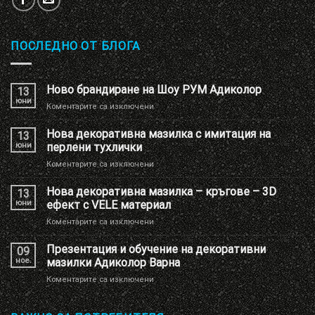
ПОСЛЕДНО ОТ БЛОГА
Ново брандиране на Шоу РУМ Адиколор
13
юни
за
Коментарите са изключени
Ново
брандиране
Нова декоративна мазилка с имитация на
13
на
юни
перлени тухлички
Шоу
за
Коментарите са изключени
РУМ
Нова
Адиколор
декоративна
Нова декоративна мазилка – кръгове – 3D
13
мазилка
юни
ефект с VELE материал
с
за
Коментарите са изключени
имитация
Нова
на
декоративна
Презентация и обучение на декоративни
перлени
09
мазилка
тухлички
ное.
мазилки Адиколор Варна
–
за
Коментарите са изключени
кръгове
Презентация
–
и
3D
обучение