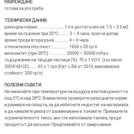
РАЗРЕЖДАНЕ:
готова за употреба
ТЕХНИЧЕСКИ ДАННИ:
разходна норма:……………………….. 1 л е достатъчен за: 1.5 ÷ 2.5 м2
време за съхнене при 25°C:……….. 3 ÷ 4 часа, суха на допир
време преди втора ръка …………… 4 ÷ 6 часа
относителна плътност:………………. 1650 ± 20 гр/л
вискозитет (при 20°C): ……………… 30000 ÷ 35000 mPa.s
съдържание на твърди частици (%): 70 ± 1 V.O.C. (съгласно
2004/42/CE)……… 65 ± 1 грл (Кат. L BA от 2010, максимална
стойност: 200 гр/л)
ПОЛЕЗНИ СЪВЕТИ:
Не нанасяйте при температури на въздуха или повърхността
под 5°C и над 28°C. Внимателно проверете разходните норми
и размера на площта, за да избегнете недостиг на материала
и да намалите риска от разминаване в тоновете. Премахнете
ограничителното тиксо, ако сте използвали такова, преди
продуктът да изсъхне. Предпазвайте от замръзване.