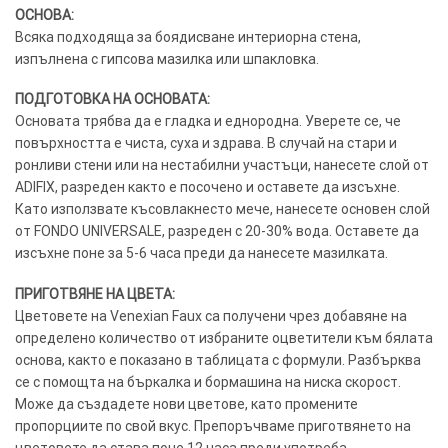
ОСНОВА:
Всяка подходяща за боядисване интериорна стена,
изпълнена с гипсова мазилка или шпакловка.
ПОДГОТОВКА НА ОСНОВАТА:
Основата трябва да е гладка и еднородна. Уверете се, че
повърхността е чиста, суха и здрава. В случай на стари и
ронливи стени или на нестабилни участъци, нанесете слой от
ADIFIX, разреден както е посочено и оставете да изсъхне.
Като използвате късовлакнесто мече, нанесете основен слой
от FONDO UNIVERSALE, разреден с 20-30% вода. Оставете да
изсъхне поне за 5-6 часа преди да нанесете мазилката.
ПРИГОТВЯНЕ НА ЦВЕТА:
Цветовете на Venexian Faux са получени чрез добавяне на
определено количество от избраните оцветители към бялата
основа, както е показано в таблицата с формули. Разбърква
се с помощта на бъркалка и бормашина на ниска скорост.
Може да създадете нови цветове, като промените
пропорциите по свой вкус. Препоръчваме приготвянето на
цветовете да става поне 12 часа преди употреба.