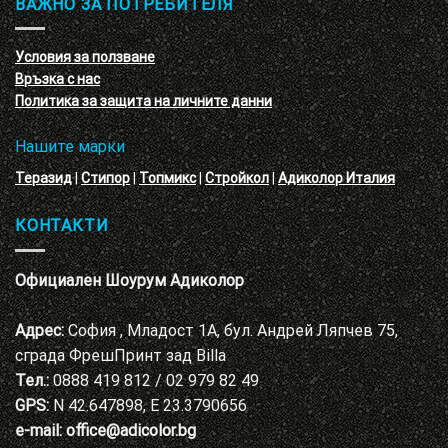
ВАЖНО ЗА ПОТРЕБИТЕЛЯ
ефект
на
с
декоративни
VELE
мазилки
материал
Условия за ползване
Адиколор
Връзка с нас
Варна
Политика за защита на личните данни
Нашите марки
Теразид
|
Стипор
|
Топмикс
|
Стройкол
|
Адиколор Италия
КОНТАКТИ
Официален Шоурум Адиколор
Адрес:
София , Младост 1А, бул. Андрей Ляпчев 75,
сграда ФрешПринт зад Billa
Тел.:
0888 419 812 / 02 979 82 49
GPS:
N 42.647898, E 23.3790656
e-mail:
office@adicolor.bg