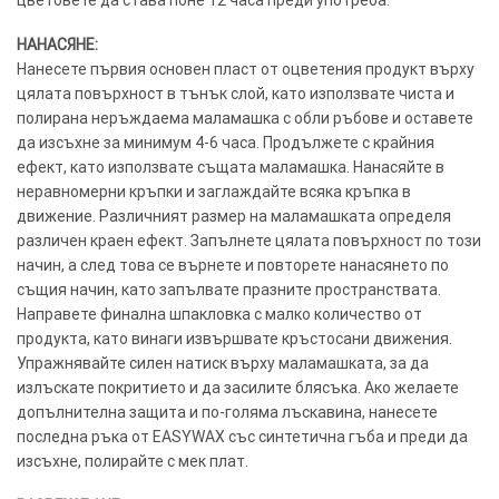
НАНАСЯНЕ:
Нанесете първия основен пласт от оцветения продукт върху
цялата повърхност в тънък слой, като използвате чиста и
полирана неръждаема маламашка с обли ръбове и оставете
да изсъхне за минимум 4-6 часа. Продължете с крайния
ефект, като използвате същата маламашка. Нанасяйте в
неравномерни кръпки и заглаждайте всяка кръпка в
движение. Различният размер на маламашката определя
различен краен ефект. Запълнете цялата повърхност по този
начин, а след това се върнете и повторете нанасянето по
същия начин, като запълвате празните пространствата.
Направете финална шпакловка с малко количество от
продукта, като винаги извършвате кръстосани движения.
Упражнявайте силен натиск върху маламашката, за да
излъскате покритието и да засилите блясъка. Ако желаете
допълнителна защита и по-голяма лъскавина, нанесете
последна ръка от EASYWAX със синтетична гъба и преди да
изсъхне, полирайте с мек плат.