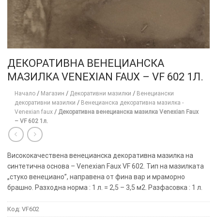
ДЕКОРАТИВНА ВЕНЕЦИАНСКА
МАЗИЛКА VENEXIAN FAUX – VF 602 1Л.
Начало
/
Магазин
/
Декоративни мазилки
/
Венециански
декоративни мазилки
/
Венецианска декоративна мазилка -
Venexian faux
/
Декоративна венецианска мазилка Venexian Faux
– VF 602 1л.
Висококачествена венецианска декоративна мазилка на
синтетична основа – Venexian Faux VF 602. Тип на мазилката
„стуко венециано”, направена от фина вар и мраморно
брашно. Разходна норма : 1 л. = 2,5 – 3,5 м2. Разфасовка : 1 л.
Код:
VF602