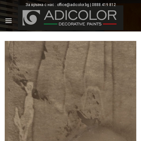
Skip
За връзка с нас : office@adicolor.bg | 0888 419 812
×
to
content