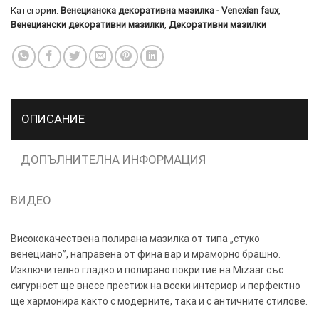
Категории:
Венецианска декоративна мазилка - Venexian faux
,
Венециански декоративни мазилки
,
Декоративни мазилки
ТОЗИ
×
САЙТ
ИЗПОЛЗВА
БИСКВИТКИ.
ОПИСАНИЕ
ПОВЕЧЕ
ИНФОРМАЦИЯ
МОЖЕТЕ
ДОПЪЛНИТЕЛНА ИНФОРМАЦИЯ
ДА
НАМЕРИТЕ
ВИДЕО
ТУК.
Висококачествена полирана мазилка от типа „стуко
УСЛУГИ
ОПЦИИ
венециано”, направена от фина вар и мраморно брашно.
Изключително гладко и полирано покритие на Mizaar със
Google
сигурност ще внесе престиж на всеки интериор и перфектно
ще хармонира както с модерните, така и с античните стилове.